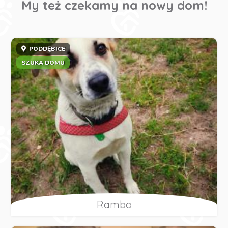
My też czekamy na nowy dom!
PODDĘBICE
SZUKA DOMU
Rambo