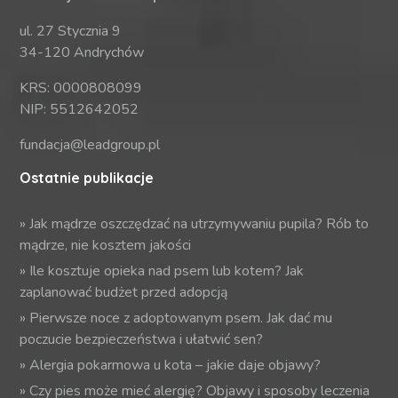
ul. 27 Stycznia 9
34-120 Andrychów
KRS: 0000808099
NIP: 5512642052
fundacja@leadgroup.pl
Ostatnie publikacje
»
Jak mądrze oszczędzać na utrzymywaniu pupila? Rób to
mądrze, nie kosztem jakości
»
Ile kosztuje opieka nad psem lub kotem? Jak
zaplanować budżet przed adopcją
»
Pierwsze noce z adoptowanym psem. Jak dać mu
poczucie bezpieczeństwa i ułatwić sen?
»
Alergia pokarmowa u kota – jakie daje objawy?
»
Czy pies może mieć alergię? Objawy i sposoby leczenia