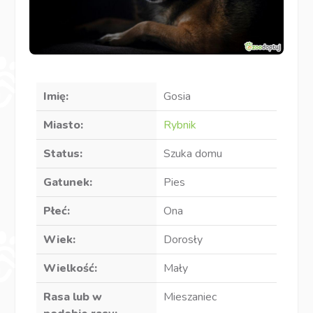
Imię:
Gosia
Miasto:
Rybnik
Status:
Szuka domu
Gatunek:
Pies
Płeć:
Ona
Wiek:
Dorosły
Wielkość:
Mały
Rasa lub w
Mieszaniec