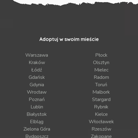
Adoptuj w swoim mieście
Warszawa
Płock
Kraków
Olsztyn
Łódź
Mielec
Gdańsk
Radom
Gdynia
Toruń
Wrocław
Malbork
Poznań
Stargard
Lublin
Rybnik
Białystok
Kielce
Elbląg
Włocławek
Zielona Góra
Rzeszów
Bydgoszcz
Zakopane