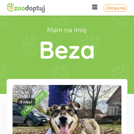
Zaloguj się
Mam na imię
Beza
ZNALAZŁ DOM
9 zdjęć