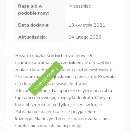
Rasa lub w
Mieszaniec
podobie rasy:
Data dodania:
13 kwietnia 2021
Aktualizacja:
04 lutego 2026
Beza to suczka średnich rozmiarów. Do
schroniska trafiła ze szczeniakiem, który szybko
Mam już dom! :)
znalazł dom. Beza jest psem niezbyt wylewnym.
Nie upomina się o głaskanie i pieszczoty. Pozwala
się dotykać i wyczesywać. Jest dość
zdezorientowana. Na spacerze szybko przerabia
łapkami i nerowo się rozgląda dookoła. Obcych
ludzi obszczekuje ale tylko jak jest w kojcu.
Zabrana na spacer staje się przyjacielem
każdego. Na dużym terenie spacerowała z inną
suczką, nie zwracała na nią uwagi.