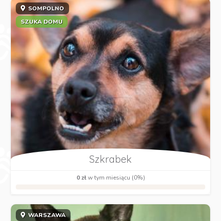
SOMPOLNO
SZUKA DOMU
Szkrabek
0 zł
w tym miesiącu (0%)
WARSZAWA