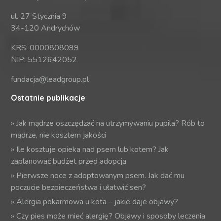
ul. 27 Stycznia 9
34-120 Andrychów
KRS: 0000808099
NIP: 5512642052
fundacja@leadgroup.pl
Ostatnie publikacje
»
Jak mądrze oszczędzać na utrzymywaniu pupila? Rób to
mądrze, nie kosztem jakości
»
Ile kosztuje opieka nad psem lub kotem? Jak
zaplanować budżet przed adopcją
»
Pierwsze noce z adoptowanym psem. Jak dać mu
poczucie bezpieczeństwa i ułatwić sen?
»
Alergia pokarmowa u kota – jakie daje objawy?
»
Czy pies może mieć alergię? Objawy i sposoby leczenia