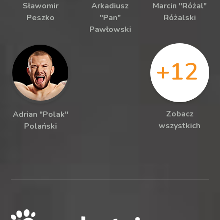
Sławomir
Arkadiusz
Marcin "Różal"
Peszko
"Pan"
Różalski
Pawłowski
+12
Zobacz
Adrian "Polak"
wszystkich
Polański