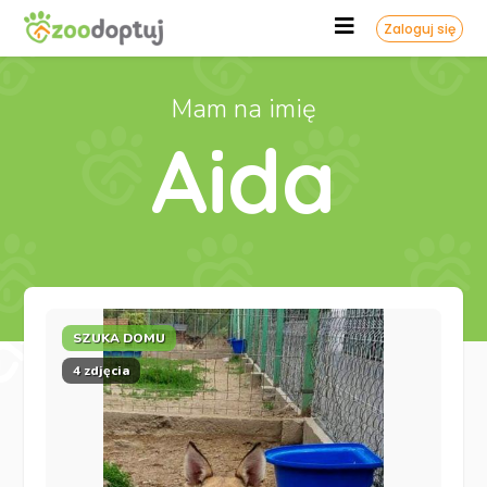
Zaloguj się
Mam na imię
Aida
SZUKA DOMU
4 zdjęcia