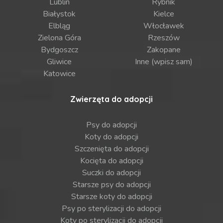
Lublin
Rybnik
Białystok
Kielce
Elbląg
Włocławek
Zielona Góra
Rzeszów
Bydgoszcz
Zakopane
Gliwice
Inne (wpisz sam)
Katowice
Zwierzęta do adopcji
Psy do adopcji
Koty do adopcji
Szczenięta do adopcji
Kocięta do adopcji
Suczki do adopcji
Starsze psy do adopcji
Starsze koty do adopcji
Psy po sterylizacji do adopcji
Koty po sterylizacji do adopcji