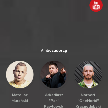
Ambasadorzy
Mateusz
Arkadiusz
Norbert
Murański
"Pan"
"OneNorbi"
Pawłowski
Krasnodębski