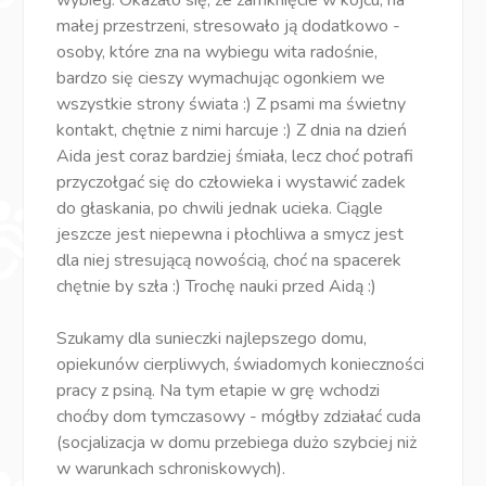
małej przestrzeni, stresowało ją dodatkowo -
osoby, które zna na wybiegu wita radośnie,
bardzo się cieszy wymachując ogonkiem we
wszystkie strony świata :) Z psami ma świetny
kontakt, chętnie z nimi harcuje :) Z dnia na dzień
Aida jest coraz bardziej śmiała, lecz choć potrafi
przyczołgać się do człowieka i wystawić zadek
do głaskania, po chwili jednak ucieka. Ciągle
jeszcze jest niepewna i płochliwa a smycz jest
dla niej stresującą nowością, choć na spacerek
chętnie by szła :) Trochę nauki przed Aidą :)
Szukamy dla sunieczki najlepszego domu,
opiekunów cierpliwych, świadomych konieczności
pracy z psiną. Na tym etapie w grę wchodzi
choćby dom tymczasowy - mógłby zdziałać cuda
(socjalizacja w domu przebiega dużo szybciej niż
w warunkach schroniskowych).