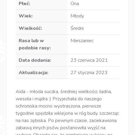
Płeć:
Ona
Wiek:
Młody
Wielkość:
Średni
Rasa lub w
Mieszaniec
podobie rasy:
Data dodania:
23 czerwca 2021
Aktualizacja:
27 stycznia 2023
Aida - młoda suczka, średniej wielkości, ładna,
wesoła i mądra :) Przyjechała do naszego
schroniska mocno wystraszona, pierwsze
tygodnie spędziła wklejona w róg budy, szczerząc
na nas zębiska. Po pewnym czasie, zaciekawiona
zabawą innych psów, postanowiła wyjść na
wybieg. Okazało się, że zamknięcie w kojcu, na