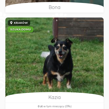
Bona
KRAKÓW
SZUKA DOMU
Kazia
0 zł
w tym miesiącu (0%)