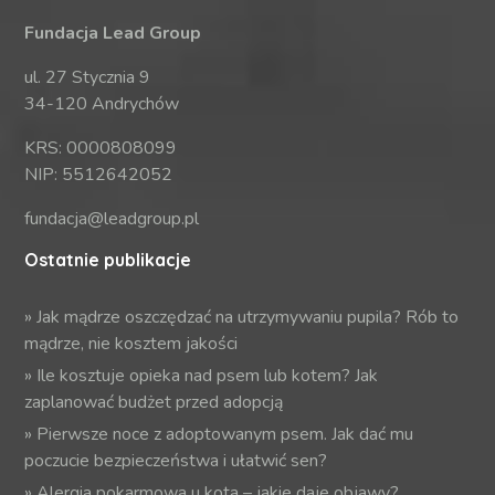
Fundacja Lead Group
ul. 27 Stycznia 9
34-120 Andrychów
KRS: 0000808099
NIP: 5512642052
fundacja@leadgroup.pl
Ostatnie publikacje
»
Jak mądrze oszczędzać na utrzymywaniu pupila? Rób to
mądrze, nie kosztem jakości
»
Ile kosztuje opieka nad psem lub kotem? Jak
zaplanować budżet przed adopcją
»
Pierwsze noce z adoptowanym psem. Jak dać mu
poczucie bezpieczeństwa i ułatwić sen?
»
Alergia pokarmowa u kota – jakie daje objawy?