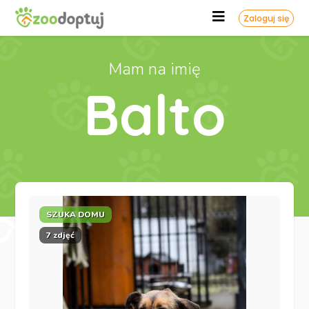
Zaloguj się
Mam na imię
Balto
SZUKA DOMU
7 zdjęć