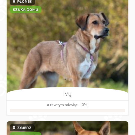
PŁOŃSK
SZUKA DOMU
Ivy
0 zł
w tym miesiącu (0%)
ZGIERZ