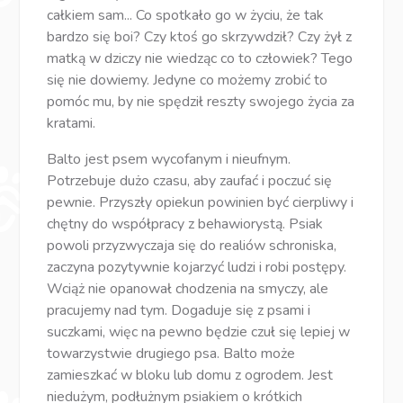
całkiem sam... Co spotkało go w życiu, że tak
bardzo się boi? Czy ktoś go skrzywdził? Czy żył z
matką w dziczy nie wiedząc co to człowiek? Tego
się nie dowiemy. Jedyne co możemy zrobić to
pomóc mu, by nie spędził reszty swojego życia za
kratami.
Balto jest psem wycofanym i nieufnym.
Potrzebuje dużo czasu, aby zaufać i poczuć się
pewnie. Przyszły opiekun powinien być cierpliwy i
chętny do współpracy z behawiorystą. Psiak
powoli przyzwyczaja się do realiów schroniska,
zaczyna pozytywnie kojarzyć ludzi i robi postępy.
Wciąż nie opanował chodzenia na smyczy, ale
pracujemy nad tym. Dogaduje się z psami i
suczkami, więc na pewno będzie czuł się lepiej w
towarzystwie drugiego psa. Balto może
zamieszkać w bloku lub domu z ogrodem. Jest
niedużym, podłużnym psiakiem o krótkich