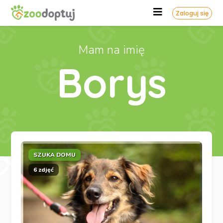
Zaloguj się
Mam na imię
Borys
SZUKA DOMU
6 zdjęć