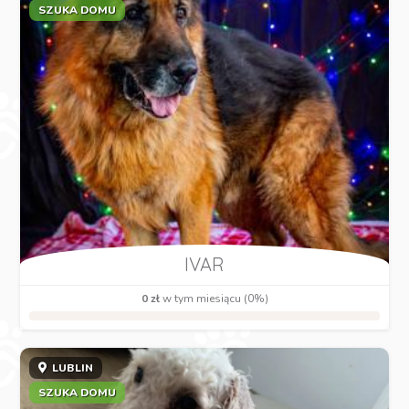
SZUKA DOMU
IVAR
0 zł
w tym miesiącu (0%)
LUBLIN
SZUKA DOMU