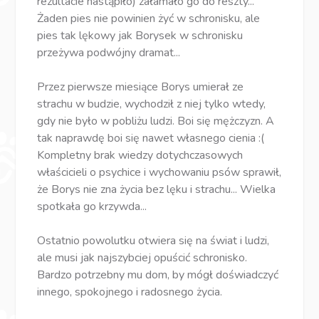
rezultacie nastąpiło) załamało go do reszty...
Żaden pies nie powinien żyć w schronisku, ale
pies tak lękowy jak Borysek w schronisku
przeżywa podwójny dramat...
Przez pierwsze miesiące Borys umierał ze
strachu w budzie, wychodził z niej tylko wtedy,
gdy nie było w pobliżu ludzi. Boi się mężczyzn. A
tak naprawdę boi się nawet własnego cienia :(
Kompletny brak wiedzy dotychczasowych
właścicieli o psychice i wychowaniu psów sprawił,
że Borys nie zna życia bez lęku i strachu... Wielka
spotkała go krzywda...
Ostatnio powolutku otwiera się na świat i ludzi,
ale musi jak najszybciej opuścić schronisko.
Bardzo potrzebny mu dom, by mógł doświadczyć
innego, spokojnego i radosnego życia.