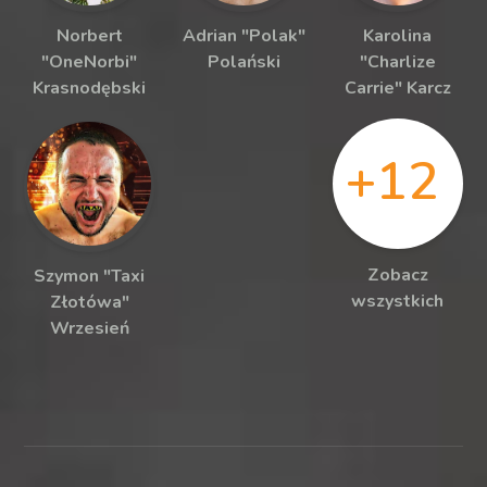
Norbert
Adrian "Polak"
Karolina
"OneNorbi"
Polański
"Charlize
Krasnodębski
Carrie" Karcz
+12
Zobacz
Szymon "Taxi
wszystkich
Złotówa"
Wrzesień