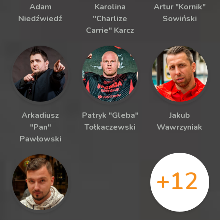
Adam
Karolina
Artur "Kornik"
Niedźwiedź
"Charlize
Sowiński
Carrie" Karcz
Arkadiusz
Patryk "Gleba"
Jakub
"Pan"
Tołkaczewski
Wawrzyniak
Pawłowski
+12