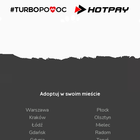
Adoptuj w swoim mieście
Warszawa
Płock
Kraków
Olsztyn
Łódź
Mielec
Gdańsk
Radom
Gdynia
Toruń