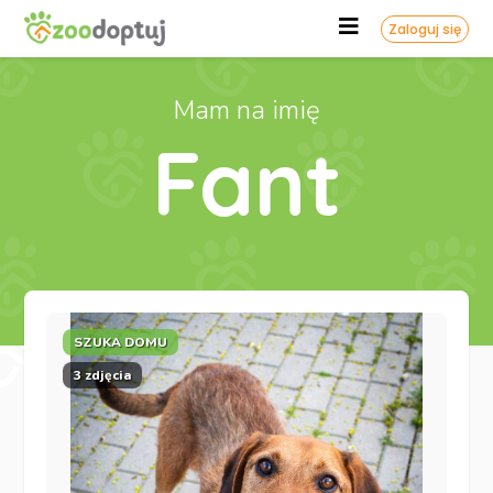
Zaloguj się
Mam na imię
Fant
SZUKA DOMU
3 zdjęcia