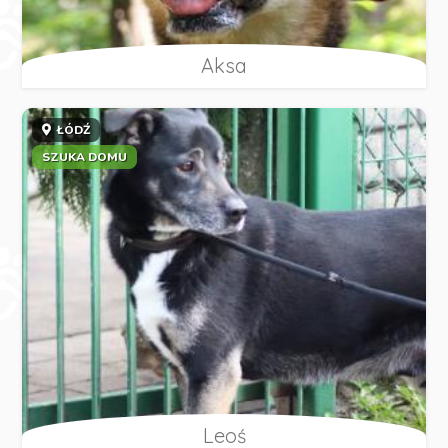
Aksa
ŁÓDŹ
SZUKA DOMU
Leoś