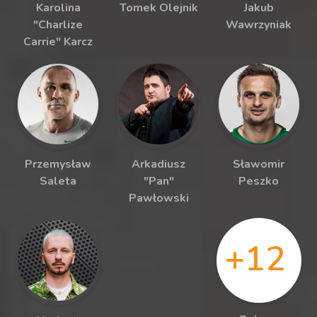
Karolina
Tomek Olejnik
Jakub
"Charlize
Wawrzyniak
Carrie" Karcz
Przemysław
Arkadiusz
Sławomir
Saleta
"Pan"
Peszko
Pawłowski
+12