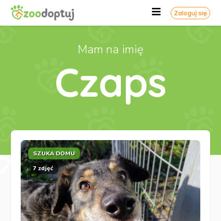
Zaloguj się
Mam na imię
Czaps
SZUKA DOMU
7 zdjęć