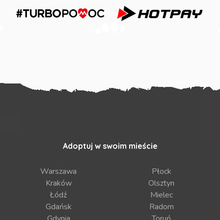
Adoptuj w swoim mieście
Warszawa
Płock
Kraków
Olsztyn
Łódź
Mielec
Gdańsk
Radom
Gdynia
Toruń