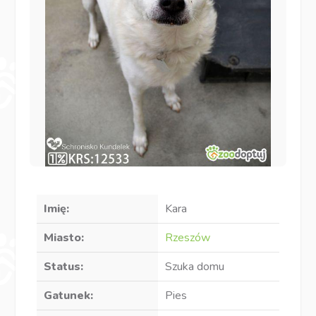
Imię:
Kara
Miasto:
Rzeszów
Status:
Szuka domu
Gatunek:
Pies