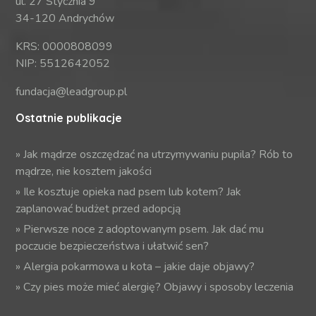
ul. 27 Stycznia 9
34-120 Andrychów
KRS: 0000808099
NIP: 5512642052
fundacja@leadgroup.pl
Ostatnie publikacje
»
Jak mądrze oszczędzać na utrzymywaniu pupila? Rób to
mądrze, nie kosztem jakości
»
Ile kosztuje opieka nad psem lub kotem? Jak
zaplanować budżet przed adopcją
»
Pierwsze noce z adoptowanym psem. Jak dać mu
poczucie bezpieczeństwa i ułatwić sen?
»
Alergia pokarmowa u kota – jakie daje objawy?
»
Czy pies może mieć alergię? Objawy i sposoby leczenia