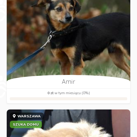
Amir
0 zł
w tym miesiącu (0%)
WARSZAWA
SZUKA DOMU