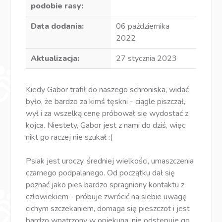
podobie rasy:
Data dodania:
06 października
2022
Aktualizacja:
27 stycznia 2023
Kiedy Gabor trafił do naszego schroniska, widać
było, że bardzo za kimś tęskni - ciągle piszczał,
wył i za wszelką cenę próbował się wydostać z
kojca. Niestety, Gabor jest z nami do dziś, więc
nikt go raczej nie szukał :(
Psiak jest uroczy, średniej wielkości, umaszczenia
czarnego podpalanego. Od początku dał się
poznać jako pies bardzo spragniony kontaktu z
człowiekiem - próbuje zwrócić na siebie uwagę
cichym szczekaniem, domaga się pieszczot i jest
bardzo wpatrzony w opiekuna, nie odstępuje go