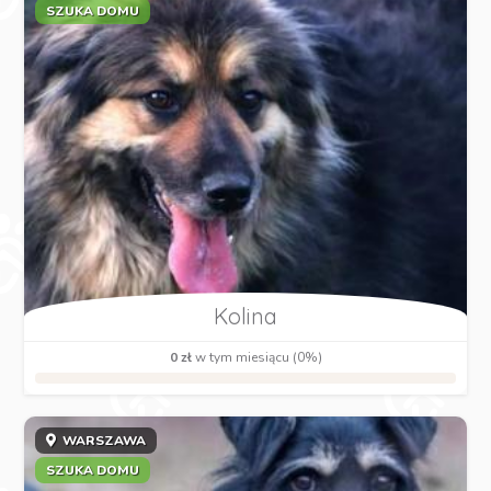
SZUKA DOMU
Kolina
0 zł
w tym miesiącu (0%)
WARSZAWA
SZUKA DOMU