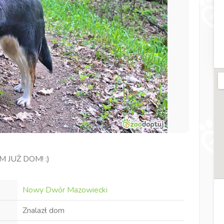
 JUŻ DOM! :)
Nowy Dwór Mazowiecki
Znalazł dom