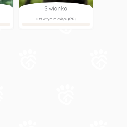
Siwianka
0 zł
w tym miesiącu (0%)