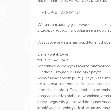
link do fimu: https://fb.watch/k7k-sS9lI2/
NIE KUPUJ – ADOPTUJ!
Warunkiem adopcji jest wypełnienie ankiet
przed/po- adopcyjną, podpisanie umowy ad
Wszystkie psy są u nas odpchlone, odrobac
Dane kontaktowe
tel. 795 845 242
Schronisko w Nowym Dworze Mazowieck
Fundacja Przyjaciele Braci Mniejszych
www.fundacjapsom.pl Imię: Zoya Rasa: mix 
18 kg Zoya, to młoda suczka znaleziona na
łańcuchu do płotu. Przyjechała do schroni
gorączką, bardzo słaba, odwodniona, z rana
larwy i wgryzały jej się w ciało. U nas s
kroplówkę, antybiotyki, leki, witaminy, ra