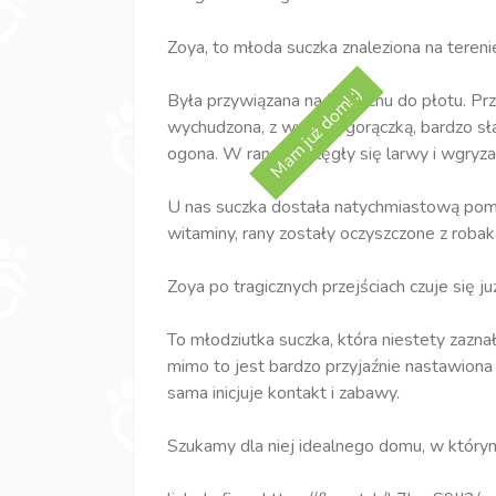
Zoya, to młoda suczka znaleziona na teren
Mam już dom! :)
Była przywiązana na łańcuchu do płotu. Prz
wychudzona, z wysoką gorączką, bardzo sła
ogona. W ranach zalęgły się larwy i wgryzały
U nas suczka dostała natychmiastową pomoc
witaminy, rany zostały oczyszczone z roba
Zoya po tragicznych przejściach czuje się ju
To młodziutka suczka, która niestety zaznał
mimo to jest bardzo przyjaźnie nastawiona
sama inicjuje kontakt i zabawy.
Szukamy dla niej idealnego domu, w którym