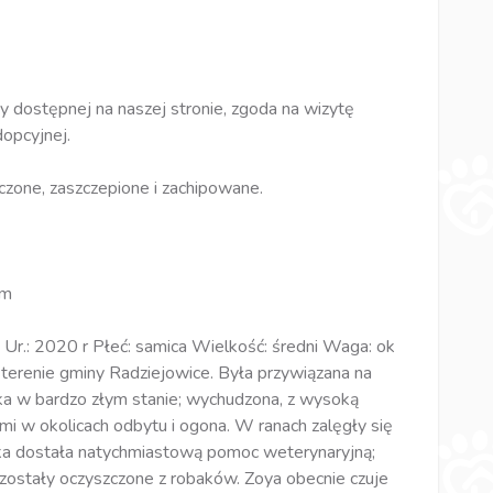
y dostępnej na naszej stronie, zgoda na wizytę
opcyjnej.
zone, zaszczepione i zachipowane.
im
Ur.: 2020 r Płeć: samica Wielkość: średni Waga: ok
 terenie gminy Radziejowice. Była przywiązana na
ska w bardzo złym stanie; wychudzona, z wysoką
mi w okolicach odbytu i ogona. W ranach zalęgły się
uczka dostała natychmiastową pomoc weterynaryjną;
ny zostały oczyszczone z robaków. Zoya obecnie czuje