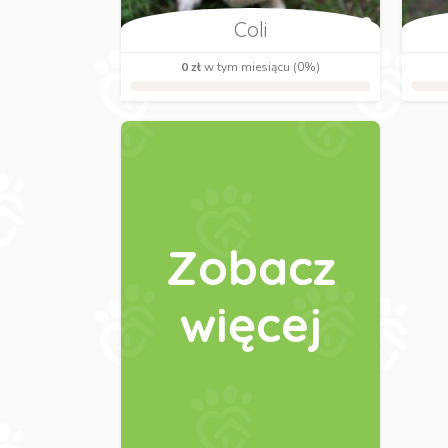
Coli
0 zł
w tym miesiącu (0%)
Zobacz
więcej