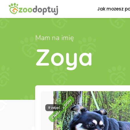
Jak możesz p
Mam na imię
Zoya
ZNALAZŁ DOM
9 zdjęć