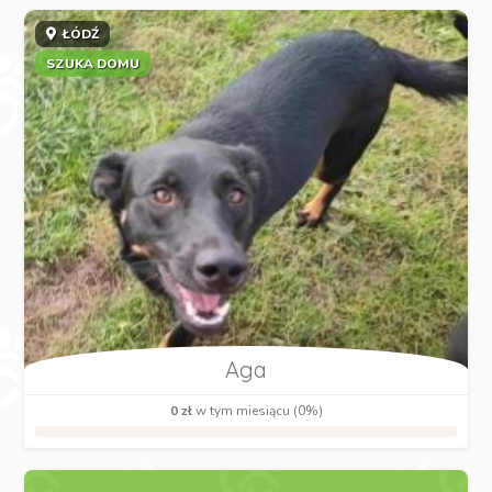
ŁÓDŹ
SZUKA DOMU
Aga
0 zł
w tym miesiącu (0%)