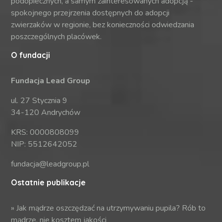
podopiecznych, a samym zainteresowanych adopcją -
spokojnego przejrzenia dostępnych do adopcji
zwierzaków w regionie, bez konieczności odwiedzania
poszczególnych placówek.
O fundacji
Fundacja Lead Group
ul. 27 Stycznia 9
34-120 Andrychów
KRS: 0000808099
NIP: 5512642052
fundacja@leadgroup.pl
Ostatnie publikacje
»
Jak mądrze oszczędzać na utrzymywaniu pupila? Rób to
mądrze, nie kosztem jakości