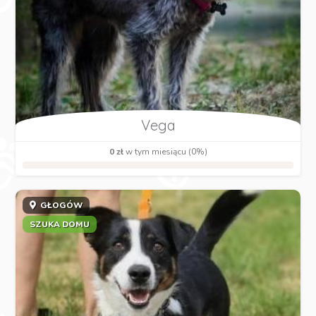
Vega
0 zł
w tym miesiącu (0%)
GŁOGÓW
SZUKA DOMU