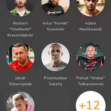
Norbert
Artur "Kornik"
Adam
"OneNorbi"
Sowiński
Niedźwiedź
Krasnodębski
Jakub
Przemysław
Patryk "Gleba"
Wawrzyniak
Saleta
Tołkaczewski
+12