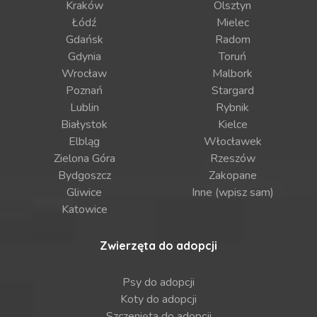
Kraków
Olsztyn
Łódź
Mielec
Gdańsk
Radom
Gdynia
Toruń
Wrocław
Malbork
Poznań
Stargard
Lublin
Rybnik
Białystok
Kielce
Elbląg
Włocławek
Zielona Góra
Rzeszów
Bydgoszcz
Zakopane
Gliwice
Inne (wpisz sam)
Katowice
Zwierzęta do adopcji
Psy do adopcji
Koty do adopcji
Szczenięta do adopcji