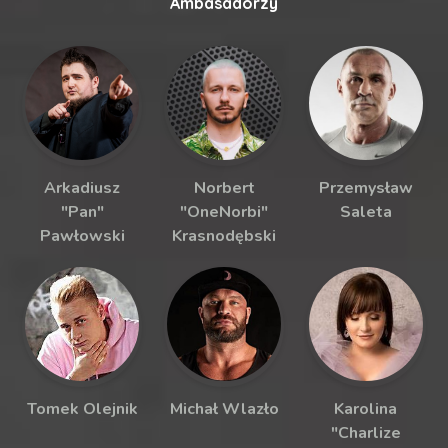
Ambasadorzy
Arkadiusz
Norbert
Przemysław
"Pan"
"OneNorbi"
Saleta
Pawłowski
Krasnodębski
Tomek Olejnik
Michał Wlazło
Karolina
"Charlize