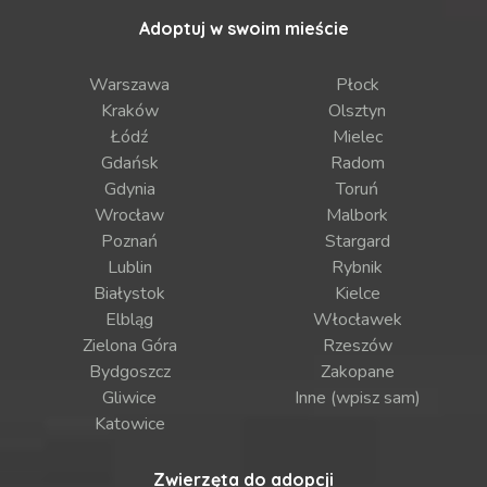
Adoptuj w swoim mieście
Warszawa
Płock
Kraków
Olsztyn
Łódź
Mielec
Gdańsk
Radom
Gdynia
Toruń
Wrocław
Malbork
Poznań
Stargard
Lublin
Rybnik
Białystok
Kielce
Elbląg
Włocławek
Zielona Góra
Rzeszów
Bydgoszcz
Zakopane
Gliwice
Inne (wpisz sam)
Katowice
Zwierzęta do adopcji