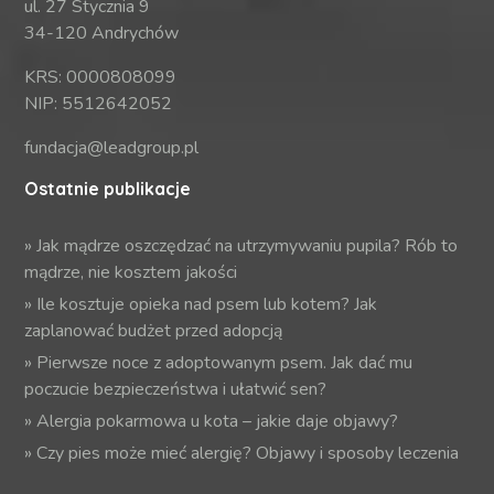
ul. 27 Stycznia 9
34-120 Andrychów
KRS: 0000808099
NIP: 5512642052
fundacja@leadgroup.pl
Ostatnie publikacje
»
Jak mądrze oszczędzać na utrzymywaniu pupila? Rób to
mądrze, nie kosztem jakości
»
Ile kosztuje opieka nad psem lub kotem? Jak
zaplanować budżet przed adopcją
»
Pierwsze noce z adoptowanym psem. Jak dać mu
poczucie bezpieczeństwa i ułatwić sen?
»
Alergia pokarmowa u kota – jakie daje objawy?
»
Czy pies może mieć alergię? Objawy i sposoby leczenia