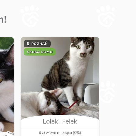
m!
POZNAŃ
SZUKA DOMU
Lolek i Felek
0 zł
w tym miesiącu (0%)