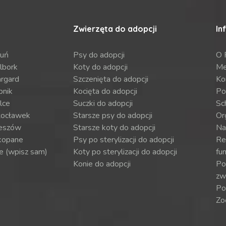
Zwierzęta do adopcji
In
ruń
Psy do adopcji
O 
lbork
Koty do adopcji
Me
argard
Szczenięta do adopcji
Ko
bnik
Kocięta do adopcji
Po
lce
Suczki do adopcji
Sch
ocławek
Starsze psy do adopcji
Or
eszów
Starsze koty do adopcji
Na
kopane
Psy po sterylizacji do adopcji
Re
e (wpisz sam)
Koty po sterylizacji do adopcji
fun
Konie do adopcji
Por
zw
Po
Zo