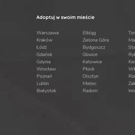
Adoptuj w swoim mieście
Warszawa
Elbląg
To
Kraków
Zielona Góra
Ma
Łódź
Bydgoszcz
St
Gdańsk
Gliwice
Ry
Gdynia
Katowice
Kie
Wrocław
Płock
Wł
Poznań
Olsztyn
Rz
Lublin
Mielec
Za
Białystok
Radom
Inn