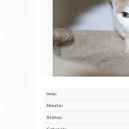
Imię:
Miasto:
Status: