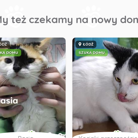
y też czekamy na nowy do
ÓDŹ
ŁÓDŹ
KA DOMU
SZUKA DOMU