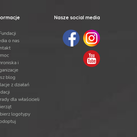
formacje
Nasze social media
Fundacji
dia o nas
ntakt
moc
roniska i
ganizacje
sz blog
lacje z działań
dacji
ady dla właścicieli
ierząt
bierz logotypy
odoptuj