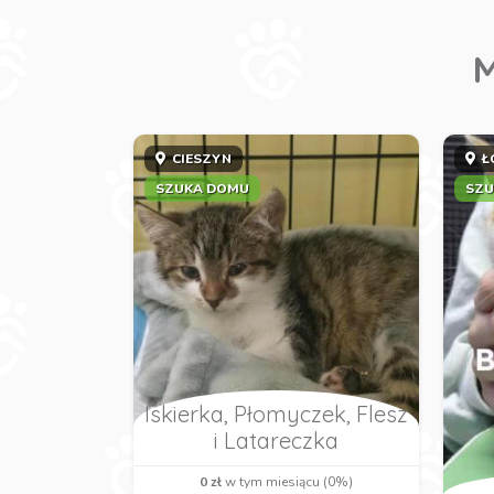
M
CIESZYN
Ł
SZUKA DOMU
SZU
Iskierka, Płomyczek, Flesz
i Latareczka
0 zł
w tym miesiącu (0%)