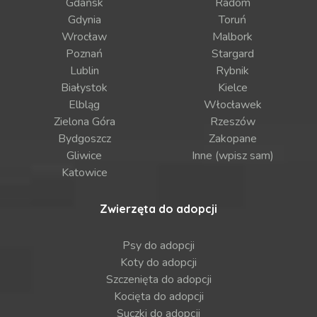
Gdańsk
Radom
Gdynia
Toruń
Wrocław
Malbork
Poznań
Stargard
Lublin
Rybnik
Białystok
Kielce
Elbląg
Włocławek
Zielona Góra
Rzeszów
Bydgoszcz
Zakopane
Gliwice
Inne (wpisz sam)
Katowice
Zwierzęta do adopcji
Psy do adopcji
Koty do adopcji
Szczenięta do adopcji
Kocięta do adopcji
Suczki do adopcji