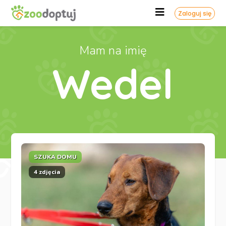
Zaloguj się
Mam na imię
Wedel
SZUKA DOMU
4 zdjęcia