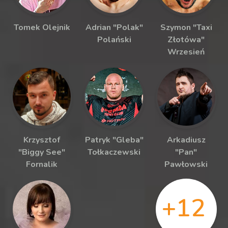
Tomek Olejnik
Adrian "Polak"
Szymon "Taxi
Polański
Złotówa"
Wrzesień
Krzysztof
Patryk "Gleba"
Arkadiusz
"Biggy See"
Tołkaczewski
"Pan"
Fornalik
Pawłowski
+12