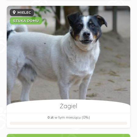
MIELEC
SZUKA DOMU
Żagiel
0 zł
w tym miesiącu (0%)