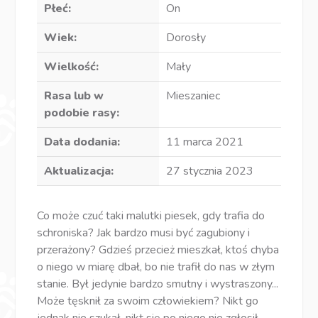
Płeć:
On
Wiek:
Dorosły
Wielkość:
Mały
Rasa lub w
Mieszaniec
podobie rasy:
Data dodania:
11 marca 2021
Aktualizacja:
27 stycznia 2023
Co może czuć taki malutki piesek, gdy trafia do
schroniska? Jak bardzo musi być zagubiony i
przerażony? Gdzieś przecież mieszkał, ktoś chyba
o niego w miarę dbał, bo nie trafił do nas w złym
stanie. Był jedynie bardzo smutny i wystraszony...
Może tęsknił za swoim człowiekiem? Nikt go
jednak nie szukał, nikt się po niego nie zgłosił...