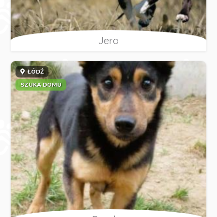
Jero
ŁÓDŹ
SZUKA DOMU