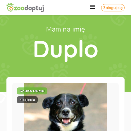
Zaloguj się
Mam na imię
Duplo
SZUKA DOMU
4 zdjęcia