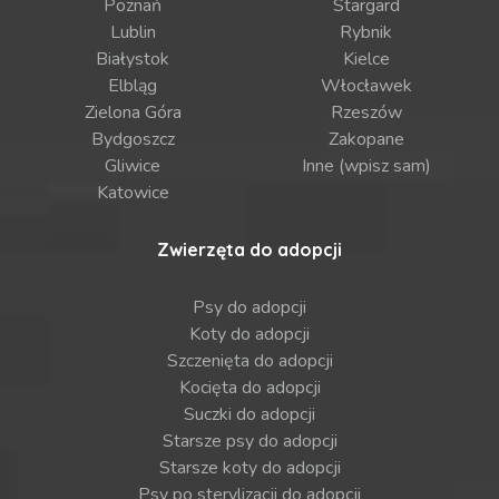
Poznań
Stargard
Lublin
Rybnik
Białystok
Kielce
Elbląg
Włocławek
Zielona Góra
Rzeszów
Bydgoszcz
Zakopane
Gliwice
Inne (wpisz sam)
Katowice
Zwierzęta do adopcji
Psy do adopcji
Koty do adopcji
Szczenięta do adopcji
Kocięta do adopcji
Suczki do adopcji
Starsze psy do adopcji
Starsze koty do adopcji
Psy po sterylizacji do adopcji