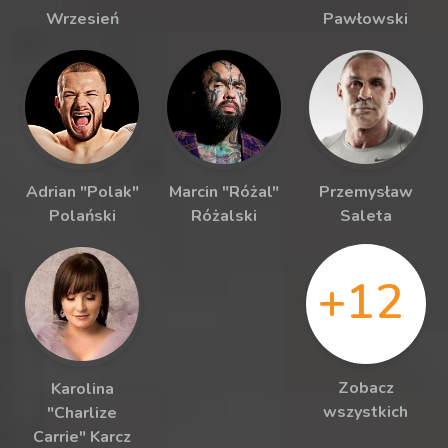
Wrzesień
Pawłowski
Adrian "Polak"
Marcin "Różal"
Przemysław
Polański
Różalski
Saleta
+12
Zobacz
Karolina
wszystkich
"Charlize
Carrie" Karcz