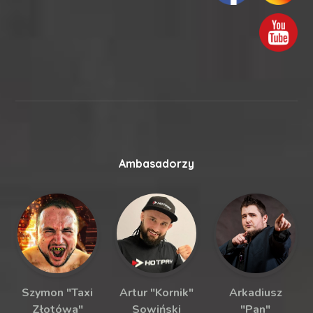
Ambasadorzy
Szymon "Taxi
Artur "Kornik"
Arkadiusz
Złotówa"
Sowiński
"Pan"