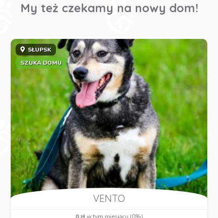
My też czekamy na nowy dom!
SŁUPSK
SZUKA DOMU
VENTO
0 zł
w tym miesiącu (0%)