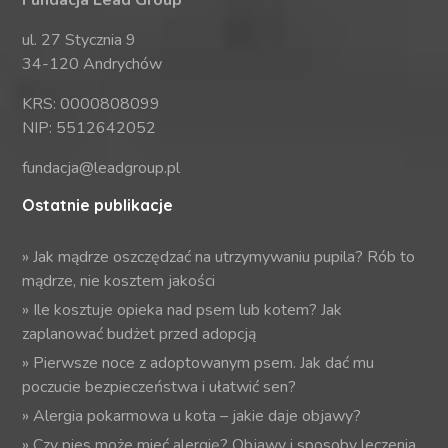
ul. 27 Stycznia 9
34-120 Andrychów
KRS: 0000808099
NIP: 5512642052
fundacja@leadgroup.pl
Ostatnie publikacje
»
Jak mądrze oszczędzać na utrzymywaniu pupila? Rób to
mądrze, nie kosztem jakości
»
Ile kosztuje opieka nad psem lub kotem? Jak
zaplanować budżet przed adopcją
»
Pierwsze noce z adoptowanym psem. Jak dać mu
poczucie bezpieczeństwa i ułatwić sen?
»
Alergia pokarmowa u kota – jakie daje objawy?
»
Czy pies może mieć alergię? Objawy i sposoby leczenia