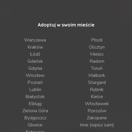
Adoptuj w swoim mieście
Warszawa
Płock
Kraków
Olsztyn
Łódź
Mielec
Gdańsk
Radom
Gdynia
Toruń
Wrocław
Malbork
Poznań
Stargard
Lublin
Rybnik
Białystok
Kielce
Elbląg
Włocławek
Zielona Góra
Rzeszów
Bydgoszcz
Zakopane
Gliwice
Inne (wpisz sam)
Katowice