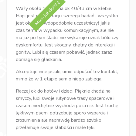
Mam już dom! :)
Waży około 12kg i ma ok 40/43 cm w kłebie.
Hapi jest po kastracji i szeregu badań- wszystko
jest okej. Prawdopodobnie uczestniczył jakiś
czas temu w wypadku komunikacyjnym, ale nie
ma już po tym śladu, nie wykazuje oznak bólu czy
dyskomfortu. Jest skoczny, chętny do interakcji i
gonitw. Lubi się czasem pobawić, jednak zaraz
domaga się głaskania.
Akceptuje inne psiaki, umie odpuścić też kontakt,
mimo że w 1 etapie sam o niego zabiega.
Raczej ok do kotów i dzieci. Pięknie chodzi na
smyczy, lubi swoje rutynowe trasy spacerowe i
czasem niechętnie wychodzi poza nie. Jest trochę
lękliwym psem, potrzebuje sporo wsparcia i
zrozumienia ale naprawdę bardzo szybko
przełamuje swoje słabości i małe lęki.