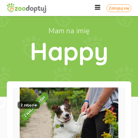
Zaloguj się
Mam na imię
Happy
ZNALAZŁ DOM
2 zdjęcia