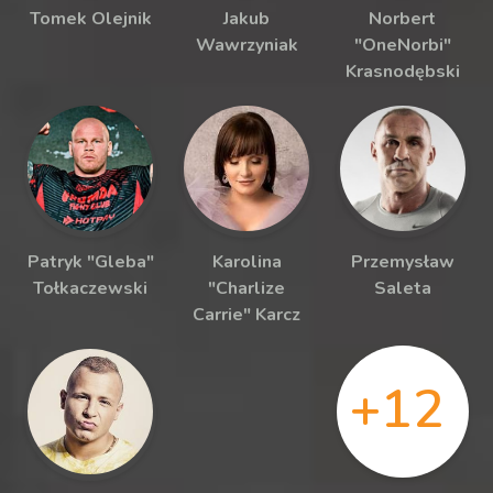
Tomek Olejnik
Jakub
Norbert
Wawrzyniak
"OneNorbi"
Krasnodębski
Patryk "Gleba"
Karolina
Przemysław
Tołkaczewski
"Charlize
Saleta
Carrie" Karcz
+12