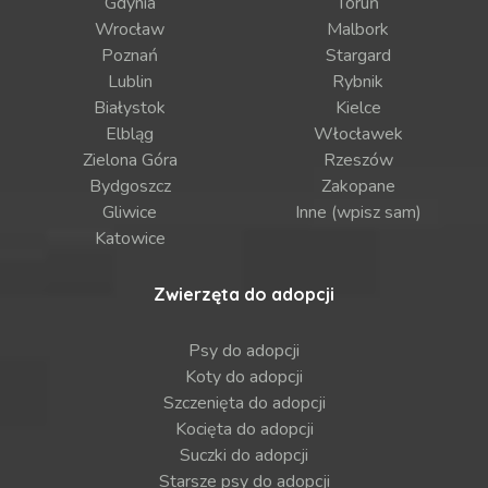
Gdynia
Toruń
Wrocław
Malbork
Poznań
Stargard
Lublin
Rybnik
Białystok
Kielce
Elbląg
Włocławek
Zielona Góra
Rzeszów
Bydgoszcz
Zakopane
Gliwice
Inne (wpisz sam)
Katowice
Zwierzęta do adopcji
Psy do adopcji
Koty do adopcji
Szczenięta do adopcji
Kocięta do adopcji
Suczki do adopcji
Starsze psy do adopcji