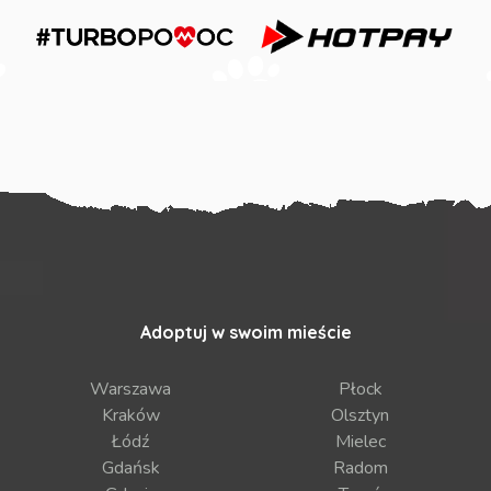
Adoptuj w swoim mieście
Warszawa
Płock
Kraków
Olsztyn
Łódź
Mielec
Gdańsk
Radom