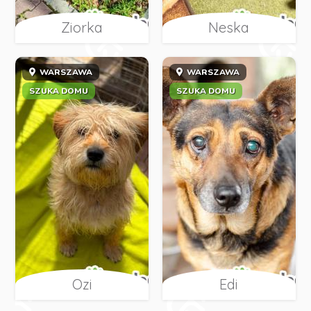
Ziorka
Neska
WARSZAWA
WARSZAWA
SZUKA DOMU
SZUKA DOMU
Ozi
Edi