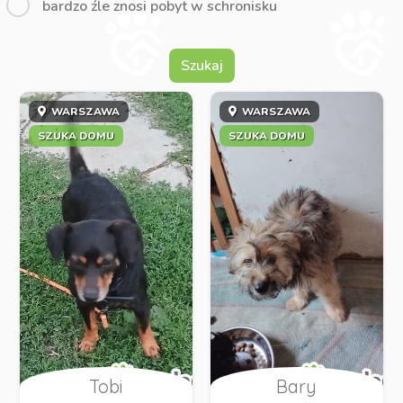
bardzo źle znosi pobyt w schronisku
Szukaj
WARSZAWA
WARSZAWA
SZUKA DOMU
SZUKA DOMU
Tobi
Bary