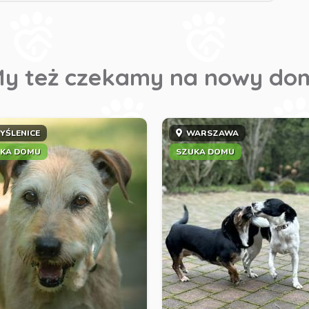
y też czekamy na nowy do
YŚLENICE
WARSZAWA
KA DOMU
SZUKA DOMU