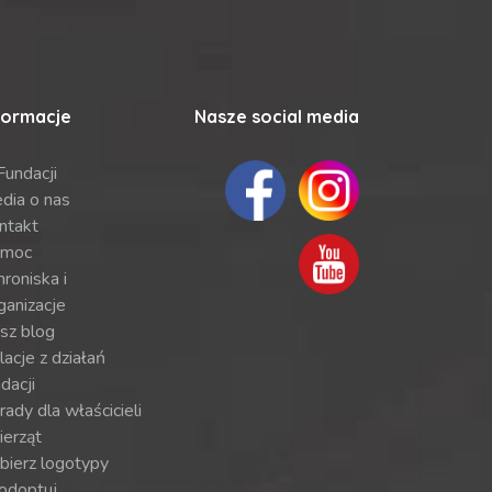
formacje
Nasze social media
Fundacji
dia o nas
ntakt
moc
roniska i
ganizacje
sz blog
lacje z działań
dacji
ady dla właścicieli
ierząt
bierz logotypy
odoptuj