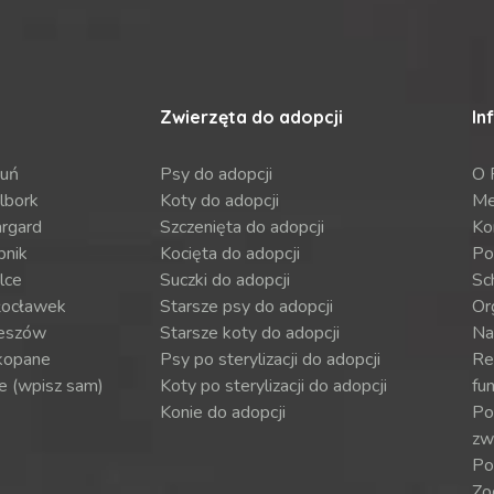
Zwierzęta do adopcji
In
ruń
Psy do adopcji
O 
lbork
Koty do adopcji
Me
argard
Szczenięta do adopcji
Ko
bnik
Kocięta do adopcji
Po
lce
Suczki do adopcji
Sch
ocławek
Starsze psy do adopcji
Or
eszów
Starsze koty do adopcji
Na
kopane
Psy po sterylizacji do adopcji
Re
e (wpisz sam)
Koty po sterylizacji do adopcji
fun
Konie do adopcji
Por
zw
Po
Zo