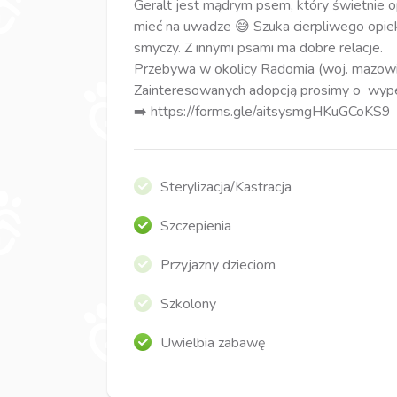
Geralt jest mądrym psem, który świetnie o
mieć na uwadze 😅 Szuka cierpliwego opiek
smyczy. Z innymi psami ma dobre relacje.
Przebywa w okolicy Radomia (woj. mazowi
Zainteresowanych adopcją prosimy o wypeł
➡️ https://forms.gle/aitsysmgHKuGCoKS9
Sterylizacja/Kastracja
Szczepienia
Przyjazny dzieciom
Szkolony
Uwielbia zabawę