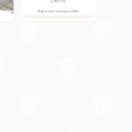
Denis
0 zł
w tym miesiącu (0%)