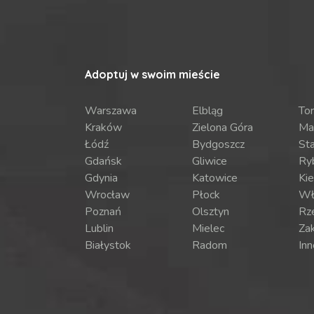
Adoptuj w swoim mieście
Warszawa
Elbląg
To
Kraków
Zielona Góra
Ma
Łódź
Bydgoszcz
St
Gdańsk
Gliwice
Ry
Gdynia
Katowice
Kie
Wrocław
Płock
Wł
Poznań
Olsztyn
Rz
Lublin
Mielec
Za
Białystok
Radom
Inn