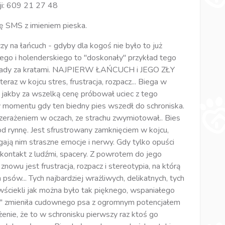
ji: 609 21 27 48
zę SMS z imieniem pieska.
y na łańcuch - gdyby dla kogoś nie było to już
ego i holenderskiego to "doskonały" przykład tego
ie rady za kratami. NAJPIERW ŁAŃCUCH i JEGO ZŁY
z w kojcu stres, frustracja, rozpacz... Biega w
ak jakby za wszelką cenę próbował uciec z tego
y momentu gdy ten biedny pies wszedł do schroniska.
przerażeniem w oczach, ze strachu zwymiotował.. Bies
 pod rynnę. Jest sfrustrowany zamknięciem w kojcu,
rgają nim straszne emocje i nerwy. Gdy tylko opuści
a kontakt z ludźmi, spacery. Z powrotem do jego
i znowu jest frustracja, rozpacz i stereotypia, na którą
psów... Tych najbardziej wrażliwych, delikatnych, tych
 wściekli jak można było tak pięknego, wspaniałego
na" zmieniła cudownego psa z ogromnym potencjałem
enie, że to w schronisku pierwszy raz ktoś go