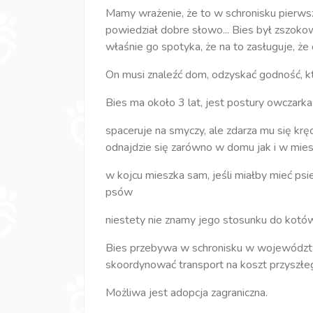
Mamy wrażenie, że to w schronisku pierwsz
powiedział dobre słowo... Bies był zszokow
właśnie go spotyka, że na to zasługuje, że
On musi znaleźć dom, odzyskać godność, któ
Bies ma około 3 lat, jest postury owczark
spaceruje na smyczy, ale zdarza mu się kręc
odnajdzie się zarówno w domu jak i w miesz
w kojcu mieszka sam, jeśli miałby mieć p
psów
niestety nie znamy jego stosunku do kotó
Bies przebywa w schronisku w województw
skoordynować transport na koszt przyszłe
Możliwa jest adopcja zagraniczna.