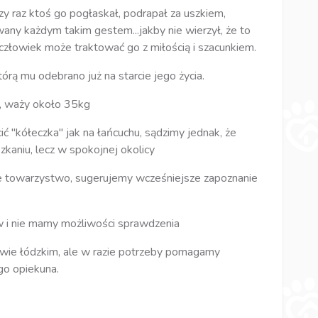
y raz ktoś go pogłaskał, podrapał za uszkiem,
any każdym takim gestem...jakby nie wierzył, że to
 człowiek może traktować go z miłością i szacunkiem.
rą mu odebrano już na starcie jego życia.
a, waży około 35kg
ić "kółeczka" jak na łańcuchu, sądzimy jednak, że
kaniu, lecz w spokojnej okolicy
sie towarzystwo, sugerujemy wcześniejsze zapoznanie
w i nie mamy możliwości sprawdzenia
ie łódzkim, ale w razie potrzeby pomagamy
go opiekuna.