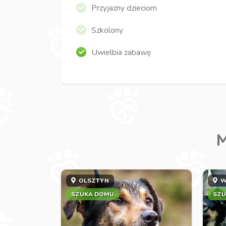
Przyjazny dzieciom
Szkolony
Uwielbia zabawę
M
OLSZTYN
W
SZUKA DOMU
SZU