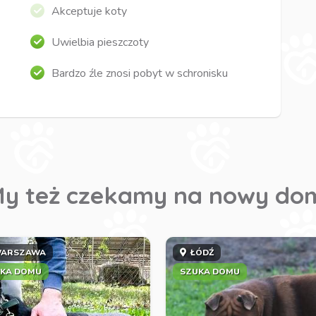
Akceptuje koty
Uwielbia pieszczoty
Bardzo źle znosi pobyt w schronisku
y też czekamy na nowy do
ARSZAWA
ŁÓDŹ
KA DOMU
SZUKA DOMU