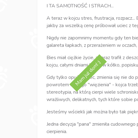
I TA SAMOTNOŚĆ I STRACH...
A teraz w kojcu stres, frustracja, rozpacz..
jakby za wszelką cenę próbował uciec z te
Nigdy nie zapomnimy momentu gdy ten bied
galareta łapkach, z przerażeniem w oczach,
Bies miał ciężkie życie, a teraz trafił z d
Mam już dom! :)
kojcu, całymi dniami biega w kółko, popisku
Gdy tylko opuści kojec, zmienia się nie do p
powrotem do jego "więzienia" - kojca trzeba 
stereotypia, na którą cierpi wiele schronis
wrażliwych, delikatnych, tych które sobie p
Jesteśmy wściekli jak można było tak pięk
Jedna decyzja "pana" zmieniła cudownego
cierpienia.