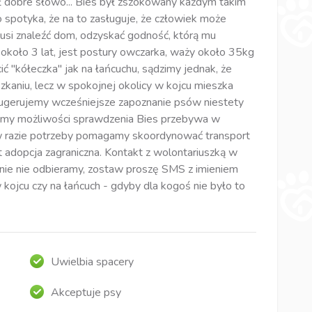
ł dobre słowo... Bies był zszokowany każdym takim
go spotyka, że na to zasługuje, że człowiek może
musi znaleźć dom, odzyskać godność, którą mu
a około 3 lat, jest postury owczarka, waży około 35kg
ić "kółeczka" jak na łańcuchu, sądzimy jednak, że
zkaniu, lecz w spokojnej okolicy w kojcu mieszka
 sugerujemy wcześniejsze zapoznanie psów niestety
mamy możliwości sprawdzenia Bies przebywa w
w razie potrzeby pomagamy skoordynować transport
t adopcja zagraniczna. Kontakt z wolontariuszką w
lnie nie odbieramy, zostaw proszę SMS z imieniem
kojcu czy na łańcuch - gdyby dla kogoś nie było to
Uwielbia spacery
Akceptuje psy