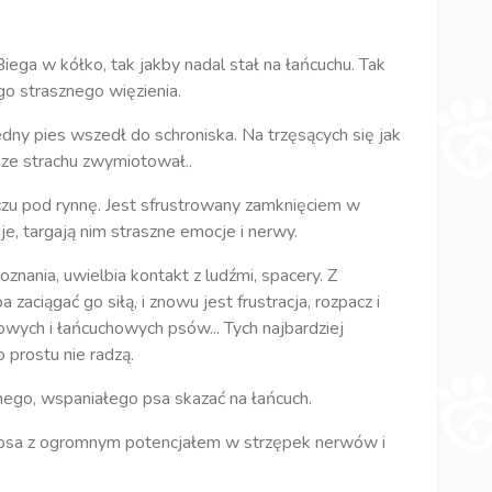
. Biega w kółko, tak jakby nadal stał na łańcuchu. Tak
go strasznego więzienia.
ny pies wszedł do schroniska. Na trzęsących się jak
 ze strachu zwymiotował..
eszczu pod rynnę. Jest sfrustrowany zamknięciem w
je, targają nim straszne emocje i nerwy.
oznania, uwielbia kontakt z ludźmi, spacery. Z
zaciągać go siłą, i znowu jest frustracja, rozpacz i
kowych i łańcuchowych psów... Tych najbardziej
o prostu nie radzą.
nego, wspaniałego psa skazać na łańcuch.
 psa z ogromnym potencjałem w strzępek nerwów i