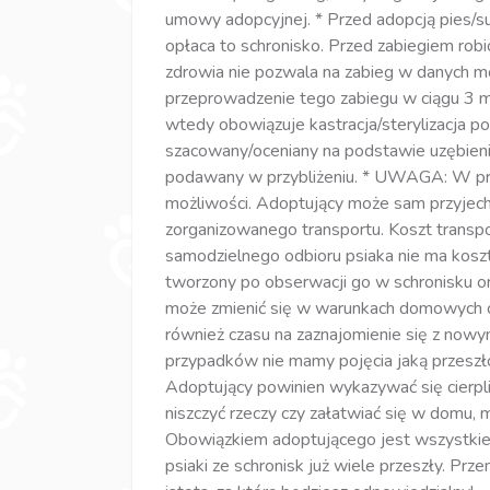
umowy adopcyjnej. * Przed adopcją pies/suc
opłaca to schronisko. Przed zabiegiem robio
zdrowia nie pozwala na zabieg w danych 
przeprowadzenie tego zabiegu w ciągu 3 ms
wtedy obowiązuje kastracja/sterylizacja po
szacowany/oceniany na podstawie uzębieni
podawany w przybliżeniu. * UWAGA: W przy
możliwości. Adoptujący może sam przyjech
zorganizowanego transportu. Koszt transp
samodzielnego odbioru psiaka nie ma kos
tworzony po obserwacji go w schronisku or
może zmienić się w warunkach domowych c
również czasu na zaznajomienie się z nowy
przypadków nie mamy pojęcia jaką przeszłoś
Adoptujący powinien wykazywać się cierpli
niszczyć rzeczy czy załatwiać się w domu,
Obowiązkiem adoptującego jest wszystkieg
psiaki ze schronisk już wiele przeszły. Prz