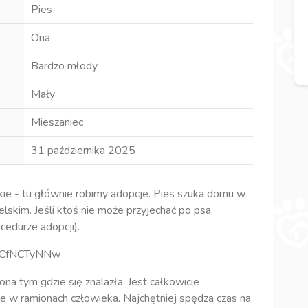
Pies
Ona
Bardzo młody
Mały
Mieszaniec
31 października 2025
kie - tu głównie robimy adopcje. Pies szuka domu w
elskim. Jeśli ktoś nie może przyjechać po psa,
cedurze adopcji).
/iuCfNCTyNNw
ona tym gdzie się znalazła. Jest całkowicie
je w ramionach człowieka. Najchętniej spędza czas na