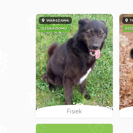
WARSZAWA
T
SZUKA DOMU
SZU
Fisiek