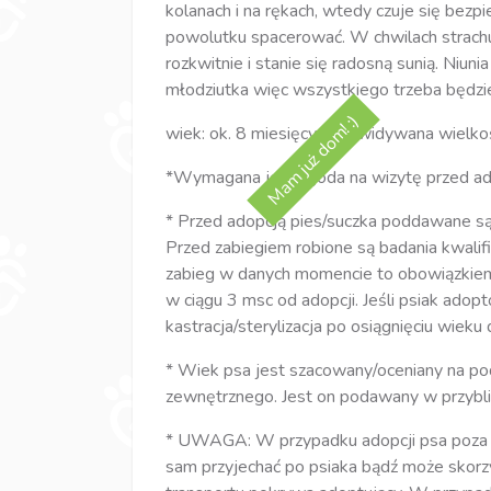
kolanach i na rękach, wtedy czuje się bezpi
powolutku spacerować. W chwilach strachu
rozkwitnie i stanie się radosną sunią. Niunia
młodziutka więc wszystkiego trzeba będzie
Mam już dom! :)
wiek: ok. 8 miesięcy; przewidywana wielkoś
*Wymagana jest zgoda na wizytę przed ad
* Przed adopcją pies/suczka poddawane są za
Przed zabiegiem robione są badania kwalifi
zabieg w danych momencie to obowiązkiem
w ciągu 3 msc od adopcji. Jeśli psiak ado
kastracja/sterylizacja po osiągnięciu wieku 
* Wiek psa jest szacowany/oceniany na po
zewnętrznego. Jest on podawany w przybli
* UWAGA: W przypadku adopcji psa poza w
sam przyjechać po psiaka bądź może skorz