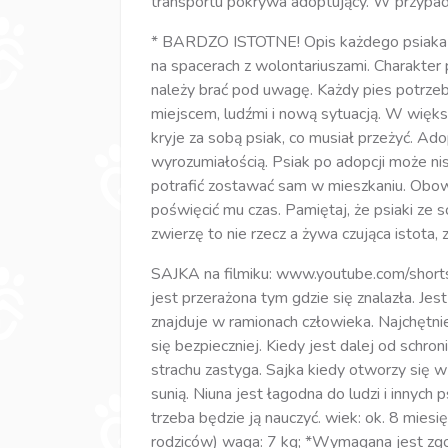
transportu pokrywa adoptujący. W przypad
* BARDZO ISTOTNE! Opis każdego psiaka j
na spacerach z wolontariuszami. Charakte
należy brać pod uwagę. Każdy pies potrzeb
miejscem, ludźmi i nową sytuacją. W więk
kryje za sobą psiak, co musiał przeżyć. Ad
wyrozumiałością. Psiak po adopcji może ni
potrafić zostawać sam w mieszkaniu. Obow
poświęcić mu czas. Pamiętaj, że psiaki ze s
zwierzę to nie rzecz a żywa czująca istota,
SAJKA na filmiku: www.youtube.com/short
jest przerażona tym gdzie się znalazła. Jes
znajduje w ramionach człowieka. Najchętnie
się bezpieczniej. Kiedy jest dalej od sch
strachu zastyga. Sajka kiedy otworzy się w
sunią. Niuna jest łagodna do ludzi i innych
trzeba będzie ją nauczyć. wiek: ok. 8 mies
rodziców) waga: 7 kg; *Wymagana jest zgo