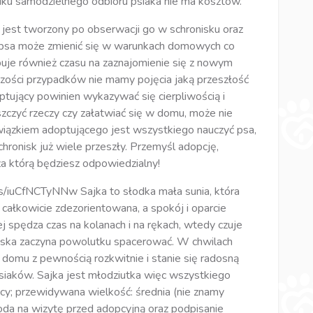
ku samodzielnego odbioru psiaka nie ma kosztów.
est tworzony po obserwacji go w schronisku oraz
r psa może zmienić się w warunkach domowych co
uje również czasu na zaznajomienie się z nowym
szości przypadków nie mamy pojęcia jaką przeszłość
optujący powinien wykazywać się cierpliwością i
szczyć rzeczy czy załatwiać się w domu, może nie
iązkiem adoptującego jest wszystkiego nauczyć psa,
chronisk już wiele przeszły. Przemyśl adopcję,
 za którą będziesz odpowiedzialny!
s/iuCfNCTyNNw Sajka to słodka mała sunia, która
t całkowicie zdezorientowana, a spokój i oparcie
j spędza czas na kolanach i na rękach, wtedy czuje
roniska zaczyna powolutku spacerować. W chwilach
 domu z pewnością rozkwitnie i stanie się radosną
 psiaków. Sajka jest młodziutka więc wszystkiego
ięcy; przewidywana wielkość: średnia (nie znamy
da na wizytę przed adopcyjną oraz podpisanie