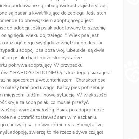
zka poddawane są zabiegowi kastracji/sterylizacji,
ne są badania kwalifikujące do zabiegu. Jeśli stan
momencie to obowiązkiem adoptującego jest
c od adopcji. Jeśli psiak adoptowany to szczenię
 osiągnięciu wieku dojrzałego. * Wiek psa jest
a oraz ogólnego wyglądu zewnętrznego. Jest on
padku adopcji psa poza woj. lubelskie, są dwie
ać po psiaka bądź może skorzystać ze
ortu pokrywa adoptujący. W przypadku
ztów. * BARDZO ISTOTNE! Opis każdego psiaka jest
az na spacerach z wolontariuszami. Charakter psa
o należy brać pod uwagę. Każdy pies potrzebuje
m miejscem, ludźmi i nową sytuacją. W większości
ć kryje za sobą psiak, co musiał przeżyć.
wością i wyrozumiałością. Psiak po adopcji może
 może nie potrafić zostawać sam w mieszkaniu.
o nauczyć psa, poświęcić mu czas. Pamiętaj, że
emyśl adopcję, zwierzę to nie rzecz a żywa czująca