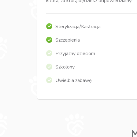
istota, za którą będziesz odpowiedzialny!
Sterylizacja/Kastracja
Szczepienia
Przyjazny dzieciom
Szkolony
Uwielbia zabawę
M