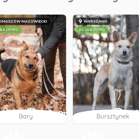
OMASZÓW MAZOWIECKI
WARSZAWA
KA DOMU
SZUKA DOMU
Bary
Bursztynek