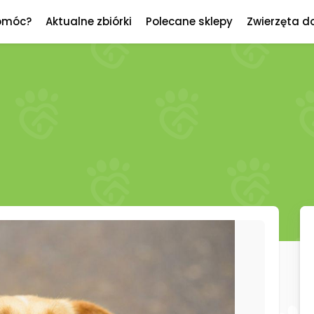
omóc?
Aktualne zbiórki
Polecane sklepy
Zwierzęta d