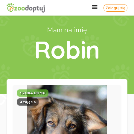
Zaloguj się
Mam na imię
Robin
SZUKA DOMU
4 zdjęcia