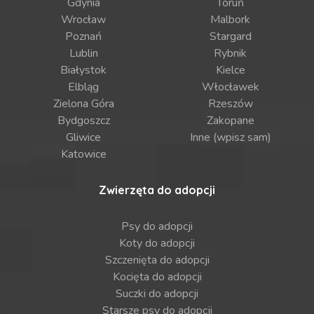
Gdynia
Toruń
Wrocław
Malbork
Poznań
Stargard
Lublin
Rybnik
Białystok
Kielce
Elbląg
Włocławek
Zielona Góra
Rzeszów
Bydgoszcz
Zakopane
Gliwice
Inne (wpisz sam)
Katowice
Zwierzęta do adopcji
Psy do adopcji
Koty do adopcji
Szczenięta do adopcji
Kocięta do adopcji
Suczki do adopcji
Starsze psy do adopcji