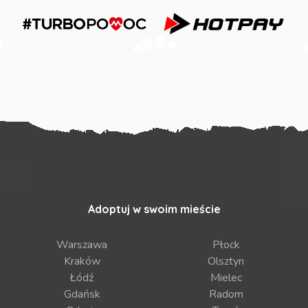
Adoptuj w swoim mieście
Warszawa
Płock
Kraków
Olsztyn
Łódź
Mielec
Gdańsk
Radom