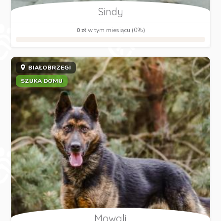
Sindy
0 zł
w tym miesiącu (0%)
BIAŁOBRZEGI
SZUKA DOMU
Mowgli