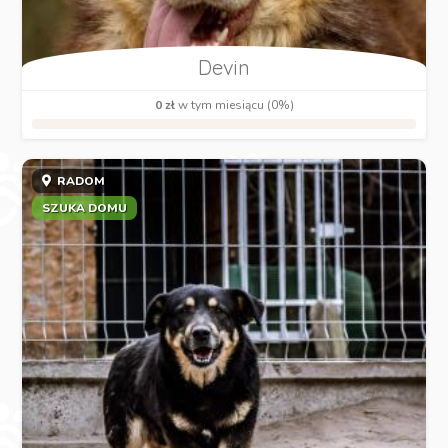
Devin
0 zł
w tym miesiącu (0%)
RADOM
SZUKA DOMU