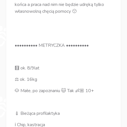
końca a praca nad nim nie będzie udręką tylko
własnowolną chęcią pomocy 🙁
•••••••••• METRYCZKA ••••••••••
🧮 ok. 8/9lat
⚖️ ok. 16kg
🐶 Małe, po zapoznaniu 🐱 Tak 👶🏼 10+
💉 Bieżąca profilaktyka
ℹ️ Chip, kastracja