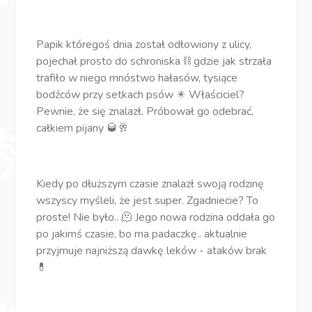
Papik któregoś dnia został odłowiony z ulicy,
pojechał prosto do schroniska ⛓️ gdzie jak strzała
trafiło w niego mnóstwo hałasów, tysiące
bodźców przy setkach psów ✴️ Właściciel?
Pewnie, że się znalazł. Próbował go odebrać,
całkiem pijany 🥃🥂
Kiedy po dłuższym czasie znalazł swoją rodzinę
wszyscy myśleli, że jest super. Zgadniecie? To
proste! Nie było.. 🫠 Jego nowa rodzina oddała go
po jakimś czasie, bo ma padaczkę.. aktualnie
przyjmuje najniższą dawkę leków - ataków brak
💊