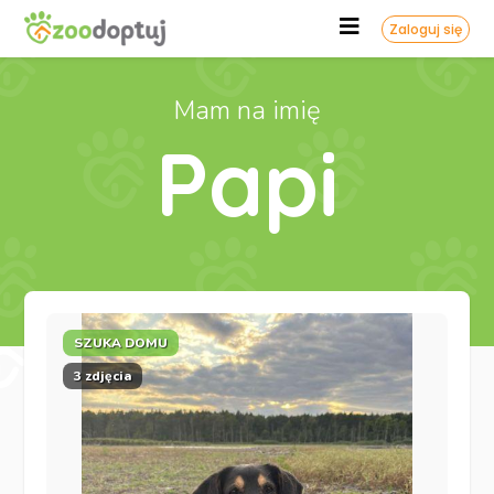
Zaloguj się
Mam na imię
Papi
SZUKA DOMU
3 zdjęcia