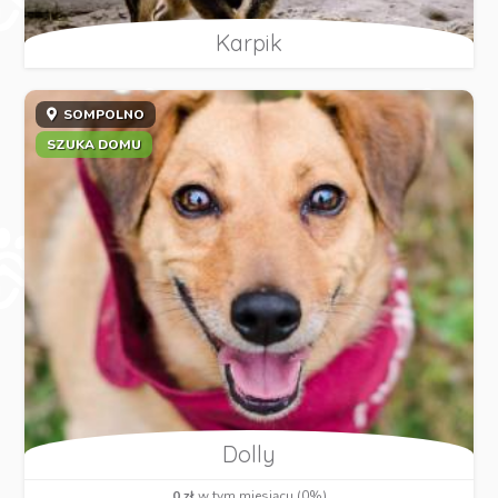
Karpik
SOMPOLNO
SZUKA DOMU
Dolly
0 zł
w tym miesiącu (0%)