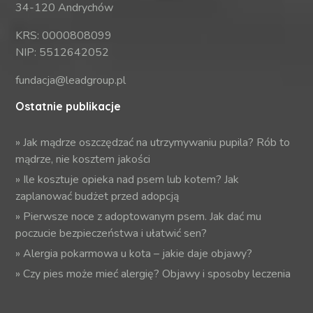
34-120 Andrychów
KRS: 0000808099
NIP: 5512642052
fundacja@leadgroup.pl
Ostatnie publikacje
»
Jak mądrze oszczędzać na utrzymywaniu pupila? Rób to
mądrze, nie kosztem jakości
»
Ile kosztuje opieka nad psem lub kotem? Jak
zaplanować budżet przed adopcją
»
Pierwsze noce z adoptowanym psem. Jak dać mu
poczucie bezpieczeństwa i ułatwić sen?
»
Alergia pokarmowa u kota – jakie daje objawy?
»
Czy pies może mieć alergię? Objawy i sposoby leczenia