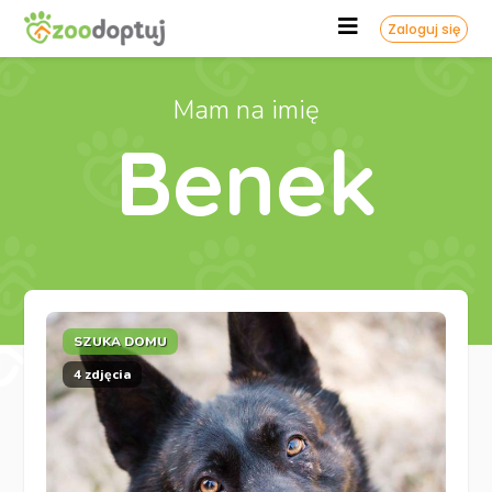
Zaloguj się
Mam na imię
Benek
SZUKA DOMU
4 zdjęcia