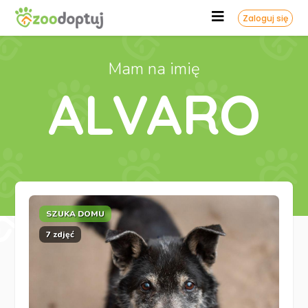
Zaloguj się
Mam na imię
ALVARO
SZUKA DOMU
7 zdjęć