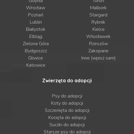
Gdynia
Toruń
Wrocław
Malbork
Poznań
Stargard
Lublin
Rybnik
Białystok
Kielce
Elbląg
Włocławek
Zielona Góra
Rzeszów
Bydgoszcz
Zakopane
Gliwice
Inne (wpisz sam)
Katowice
Zwierzęta do adopcji
Psy do adopcji
Koty do adopcji
Szczenięta do adopcji
Kocięta do adopcji
Suczki do adopcji
Starsze psy do adopcji