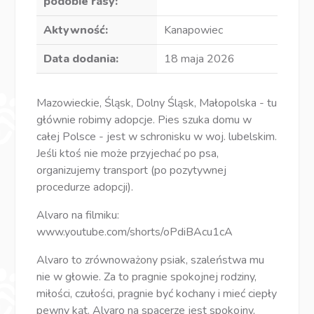
podobie rasy:
Aktywność:
Kanapowiec
Data dodania:
18 maja 2026
Mazowieckie, Śląsk, Dolny Śląsk, Małopolska - tu
głównie robimy adopcje. Pies szuka domu w
całej Polsce - jest w schronisku w woj. lubelskim.
Jeśli ktoś nie może przyjechać po psa,
organizujemy transport (po pozytywnej
procedurze adopcji).
Alvaro na filmiku:
www.youtube.com/shorts/oPdiBAcu1cA
Alvaro to zrównoważony psiak, szaleństwa mu
nie w głowie. Za to pragnie spokojnej rodziny,
miłości, czułości, pragnie być kochany i mieć ciepły
pewny kąt. Alvaro na spacerze jest spokojny,