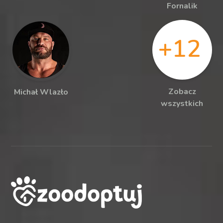
Fornalik
+12
Zobacz
Michał Wlazło
wszystkich