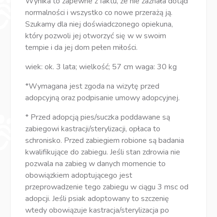
Wynika to zapewne z faktu, że nie zaznała dotąd
normalności i wszystko co nowe przerażą ją.
Szukamy dla niej doświadczonego opiekuna,
który pozwoli jej otworzyć się w w swoim
tempie i da jej dom pełen miłości.
wiek: ok. 3 lata; wielkość; 57 cm waga: 30 kg
*Wymagana jest zgoda na wizytę przed
adopcyjną oraz podpisanie umowy adopcyjnej.
* Przed adopcją pies/suczka poddawane są
zabiegowi kastracji/sterylizacji, opłaca to
schronisko. Przed zabiegiem robione są badania
kwalifikujące do zabiegu. Jeśli stan zdrowia nie
pozwala na zabieg w danych momencie to
obowiązkiem adoptującego jest
przeprowadzenie tego zabiegu w ciągu 3 msc od
adopcji. Jeśli psiak adoptowany to szczenię
wtedy obowiązuje kastracja/sterylizacja po