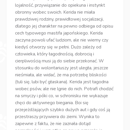
lojalność, przywiązanie do opiekuna i instynkt
obronny wobec swoich. Kerida nie miała
prawdziwej rodziny, prawidłowej socjalizacji,
dlatego jej charakter na pewno odbiega od opisu
cech typowego mastifa japońskiego. Kerida
zaczyna powoli ufać ludziom, ale nie wiemy czy
kiedyś otworzy się w pełni. Dużo zależy od
człowieka, który łagodnością, dobrocią i
cierpliwością musi ją do siebie przekonać. W
stosunku do wolontariuszy jest uległa, jeszcze
nieśmiała, ale widać, że ma potrzebę bliskości
(tuli się, lubi być głaskana). Kerida jest łagodna
wobec psów, ale nie lgnie do nich. Potrafi chodzić
na smyczy i póki co, w schronisku nie wykazuje
chęci do aktywnego biegania. Boi się
przejeżdżających szybko dużych aut i gdy coś ją
przestraszy przywiera do ziemi. Wynika to
zapewne z faktu, że nie zaznała dotąd