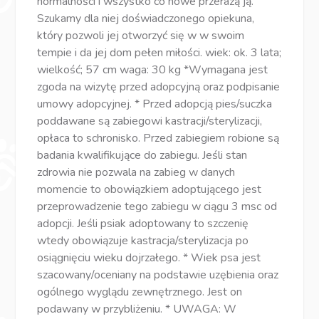
normalności i wszystko co nowe przerażą ją.
Szukamy dla niej doświadczonego opiekuna,
który pozwoli jej otworzyć się w w swoim
tempie i da jej dom pełen miłości. wiek: ok. 3 lata;
wielkość; 57 cm waga: 30 kg *Wymagana jest
zgoda na wizytę przed adopcyjną oraz podpisanie
umowy adopcyjnej. * Przed adopcją pies/suczka
poddawane są zabiegowi kastracji/sterylizacji,
opłaca to schronisko. Przed zabiegiem robione są
badania kwalifikujące do zabiegu. Jeśli stan
zdrowia nie pozwala na zabieg w danych
momencie to obowiązkiem adoptującego jest
przeprowadzenie tego zabiegu w ciągu 3 msc od
adopcji. Jeśli psiak adoptowany to szczenię
wtedy obowiązuje kastracja/sterylizacja po
osiągnięciu wieku dojrzałego. * Wiek psa jest
szacowany/oceniany na podstawie uzębienia oraz
ogólnego wyglądu zewnętrznego. Jest on
podawany w przybliżeniu. * UWAGA: W