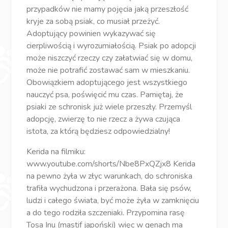
przypadków nie mamy pojęcia jaką przeszłość
kryje za sobą psiak, co musiał przeżyć.
Adoptujący powinien wykazywać się
cierpliwością i wyrozumiałością. Psiak po adopcji
może niszczyć rzeczy czy załatwiać się w domu,
może nie potrafić zostawać sam w mieszkaniu.
Obowiązkiem adoptującego jest wszystkiego
nauczyć psa, poświęcić mu czas. Pamiętaj, że
psiaki ze schronisk już wiele przeszły. Przemyśl
adopcję, zwierzę to nie rzecz a żywa czująca
istota, za którą będziesz odpowiedzialny!
Kerida na filmiku:
www.youtube.com/shorts/Nbe8PxQZjx8 Kerida
na pewno żyła w złyc warunkach, do schroniska
trafiła wychudzona i przerażona. Bała się psów,
ludzi i całego świata, być może żyła w zamknięciu
a do tego rodziła szczeniaki. Przypomina rasę
Tosa Inu (mastif japoński) więc w genach ma