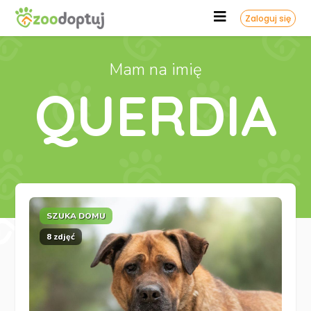
Zaloguj się
Mam na imię
QUERDIA
SZUKA DOMU
8 zdjęć