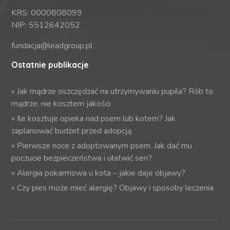
KRS: 0000808099
NIP: 5512642052
fundacja@leadgroup.pl
Ostatnie publikacje
»
Jak mądrze oszczędzać na utrzymywaniu pupila? Rób to
mądrze, nie kosztem jakości
»
Ile kosztuje opieka nad psem lub kotem? Jak
zaplanować budżet przed adopcją
»
Pierwsze noce z adoptowanym psem. Jak dać mu
poczucie bezpieczeństwa i ułatwić sen?
»
Alergia pokarmowa u kota – jakie daje objawy?
»
Czy pies może mieć alergię? Objawy i sposoby leczenia