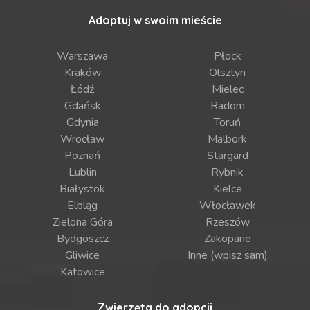
Adoptuj w swoim mieście
Warszawa
Płock
Kraków
Olsztyn
Łódź
Mielec
Gdańsk
Radom
Gdynia
Toruń
Wrocław
Malbork
Poznań
Stargard
Lublin
Rybnik
Białystok
Kielce
Elbląg
Włocławek
Zielona Góra
Rzeszów
Bydgoszcz
Zakopane
Gliwice
Inne (wpisz sam)
Katowice
Zwierzęta do adopcji