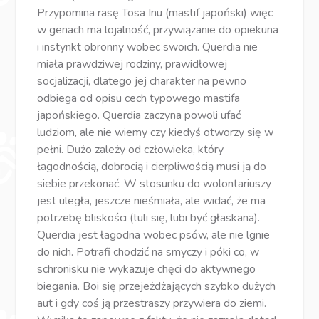
Przypomina rasę Tosa Inu (mastif japoński) więc
w genach ma lojalność, przywiązanie do opiekuna
i instynkt obronny wobec swoich. Querdia nie
miała prawdziwej rodziny, prawidłowej
socjalizacji, dlatego jej charakter na pewno
odbiega od opisu cech typowego mastifa
japońskiego. Querdia zaczyna powoli ufać
ludziom, ale nie wiemy czy kiedyś otworzy się w
pełni. Dużo zależy od człowieka, który
łagodnością, dobrocią i cierpliwością musi ją do
siebie przekonać. W stosunku do wolontariuszy
jest uległa, jeszcze nieśmiała, ale widać, że ma
potrzebę bliskości (tuli się, lubi być głaskana).
Querdia jest łagodna wobec psów, ale nie lgnie
do nich. Potrafi chodzić na smyczy i póki co, w
schronisku nie wykazuje chęci do aktywnego
biegania. Boi się przejeżdżających szybko dużych
aut i gdy coś ją przestraszy przywiera do ziemi.