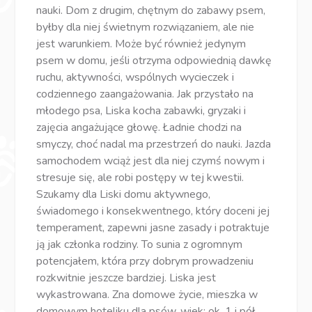
nauki. Dom z drugim, chętnym do zabawy psem,
byłby dla niej świetnym rozwiązaniem, ale nie
jest warunkiem. Może być również jedynym
psem w domu, jeśli otrzyma odpowiednią dawkę
ruchu, aktywności, wspólnych wycieczek i
codziennego zaangażowania. Jak przystało na
młodego psa, Liska kocha zabawki, gryzaki i
zajęcia angażujące głowę. Ładnie chodzi na
smyczy, choć nadal ma przestrzeń do nauki. Jazda
samochodem wciąż jest dla niej czymś nowym i
stresuje się, ale robi postępy w tej kwestii.
Szukamy dla Liski domu aktywnego,
świadomego i konsekwentnego, który doceni jej
temperament, zapewni jasne zasady i potraktuje
ją jak członka rodziny. To sunia z ogromnym
potencjałem, która przy dobrym prowadzeniu
rozkwitnie jeszcze bardziej. Liska jest
wykastrowana. Zna domowe życie, mieszka w
domowym hoteliku dla psów. wiek: ok. 1 i pół