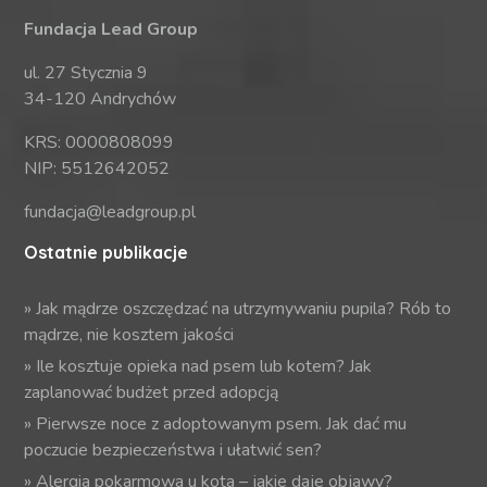
Fundacja Lead Group
ul. 27 Stycznia 9
34-120 Andrychów
KRS: 0000808099
NIP: 5512642052
fundacja@leadgroup.pl
Ostatnie publikacje
»
Jak mądrze oszczędzać na utrzymywaniu pupila? Rób to
mądrze, nie kosztem jakości
»
Ile kosztuje opieka nad psem lub kotem? Jak
zaplanować budżet przed adopcją
»
Pierwsze noce z adoptowanym psem. Jak dać mu
poczucie bezpieczeństwa i ułatwić sen?
»
Alergia pokarmowa u kota – jakie daje objawy?