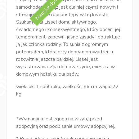
Mam już dom! :)
samochodem wciąż jest dla niej czymś nowym i
stresuje się, ale robi postępy w tej kwestii.
Szukamy dla Lissel domu aktywnego,
świadomego i konsekwentnego, który doceni jej
temperament, zapewni jasne zasady i potraktuje
ją jak członka rodziny. To sunia z ogromnym
potencjałem, która przy dobrym prowadzeniu
rozkwitnie jeszcze bardziej. Lissel jest
wykastrowana. Zna domowe życie, mieszka w
domowym hoteliku dla psów.
wiek: ok. 1 i pół roku; wielkość; 56 cm waga: 22
kg;
*Wymagana jest zgoda na wizytę przed
adopcyjną oraz podpisanie umowy adopcyjnej.
* Przed adopcją pies/suczka poddawane są