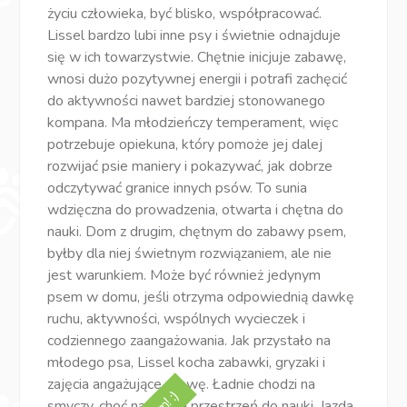
życiu człowieka, być blisko, współpracować.
Lissel bardzo lubi inne psy i świetnie odnajduje
się w ich towarzystwie. Chętnie inicjuje zabawę,
wnosi dużo pozytywnej energii i potrafi zachęcić
do aktywności nawet bardziej stonowanego
kompana. Ma młodzieńczy temperament, więc
potrzebuje opiekuna, który pomoże jej dalej
rozwijać psie maniery i pokazywać, jak dobrze
odczytywać granice innych psów. To sunia
wdzięczna do prowadzenia, otwarta i chętna do
nauki. Dom z drugim, chętnym do zabawy psem,
byłby dla niej świetnym rozwiązaniem, ale nie
jest warunkiem. Może być również jedynym
psem w domu, jeśli otrzyma odpowiednią dawkę
ruchu, aktywności, wspólnych wycieczek i
codziennego zaangażowania. Jak przystało na
młodego psa, Lissel kocha zabawki, gryzaki i
zajęcia angażujące głowę. Ładnie chodzi na
smyczy, choć nadal ma przestrzeń do nauki. Jazda