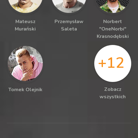
Mateusz
Przemysław
Norbert
Murański
Saleta
"OneNorbi"
Krasnodębski
+12
Zobacz
Tomek Olejnik
wszystkich