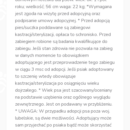
roku; wielkość; 56 cm waga: 22 kg; *Wymagana
jest zgoda na wizytę przed adopcyjną oraz
podpisanie umowy adopcyjnej. * Przed adopcją
pies/suczka poddawane są zabiegowi
kastracji/sterylizacji, opłaca to schronisko. Przed
zabiegiem robione są badania kwalifikujące do
zabiegu. Jeśli stan zdrowia nie pozwala na zabieg
w danych momencie to obowiązkiem
adoptującego jest przeprowadzenie tego zabiegu
w ciągu 3 msc od adopcji. Jeśli psiak adoptowany
to szczenię wtedy obowiązuje
kastracja/sterylizacja po osiągnięciu wieku
dojrzałego. * Wiek psa jest szacowany/oceniany
na podstawie uzębienia oraz ogólnego wyglądu
zewnętrznego. Jest on podawany w przybliżeniu.
* UWAGA: W przypadku adopcji psa poza woj.
lubelskie, są dwie możliwości. Adoptujący może
sam przyjechać po psiaka bądź może skorzystać