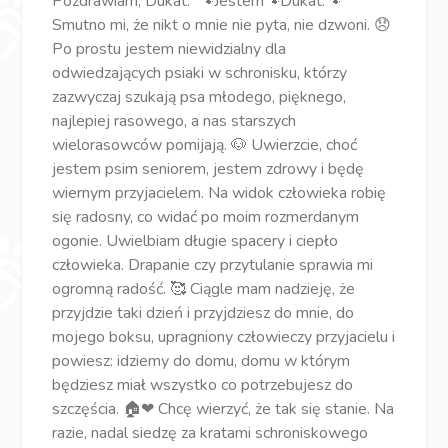
Pozdrawiam, Dukat. 🐾Jestem🐾Dukat.🐾
Smutno mi, że nikt o mnie nie pyta, nie dzwoni. 😞
Po prostu jestem niewidzialny dla
odwiedzających psiaki w schronisku, którzy
zazwyczaj szukają psa młodego, pięknego,
najlepiej rasowego, a nas starszych
wielorasowców pomijają. 🐶 Uwierzcie, choć
jestem psim seniorem, jestem zdrowy i będę
wiernym przyjacielem. Na widok człowieka robię
się radosny, co widać po moim rozmerdanym
ogonie. Uwielbiam długie spacery i ciepło
człowieka. Drapanie czy przytulanie sprawia mi
ogromną radość. 🥰 Ciągle mam nadzieję, że
przyjdzie taki dzień i przyjdziesz do mnie, do
mojego boksu, upragniony człowieczy przyjacielu i
powiesz: idziemy do domu, domu w którym
będziesz miał wszystko co potrzebujesz do
szczęścia. 🏠❤ Chcę wierzyć, że tak się stanie. Na
razie, nadal siedzę za kratami schroniskowego