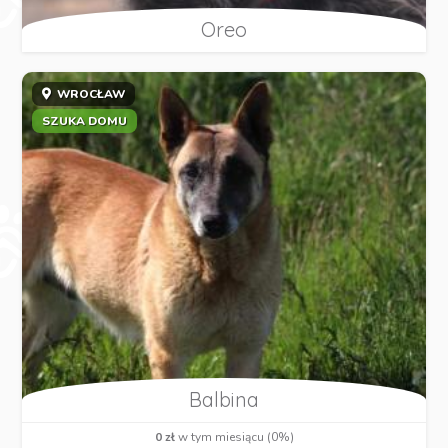
Oreo
WROCŁAW
SZUKA DOMU
Balbina
0 zł
w tym miesiącu (0%)