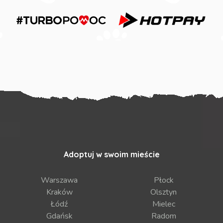
Adoptuj w swoim mieście
Warszawa
Płock
Kraków
Olsztyn
Łódź
Mielec
Gdańsk
Radom