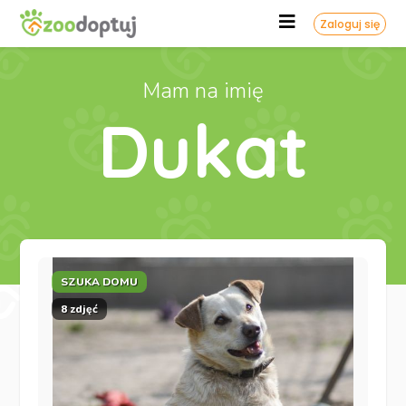
Zaloguj się
Mam na imię
Dukat
SZUKA DOMU
8 zdjęć