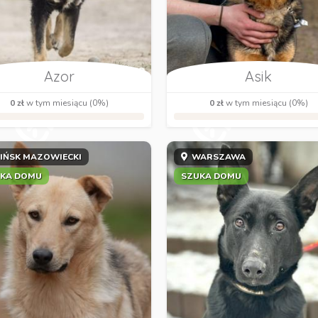
Azor
Asik
0 zł
w tym miesiącu (0%)
0 zł
w tym miesiącu (0%)
IŃSK MAZOWIECKI
WARSZAWA
KA DOMU
SZUKA DOMU