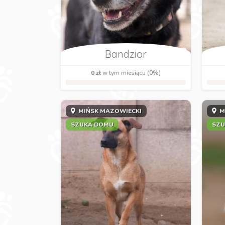
Bandzior
0 zł
w tym miesiącu (0%)
MIŃSK MAZOWIECKI
M
SZUKA DOMU
SZU