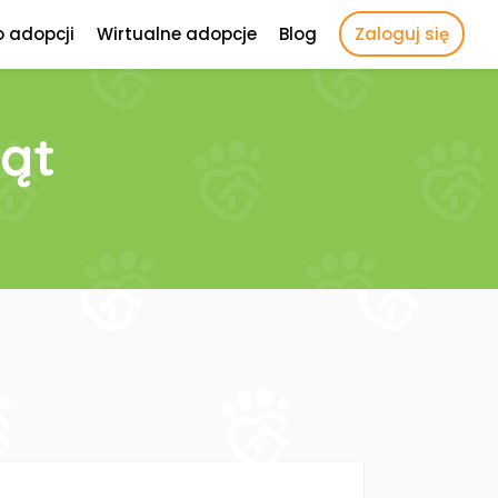
o adopcji
Wirtualne adopcje
Blog
Zaloguj się
ąt