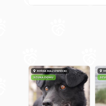
MIŃSK MAZOWIECKI
M
SZUKA DOMU
SZU