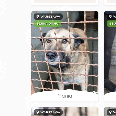
WARSZAWA
W
SZUKA DOMU
SZU
Mania
WARSZAWA
W