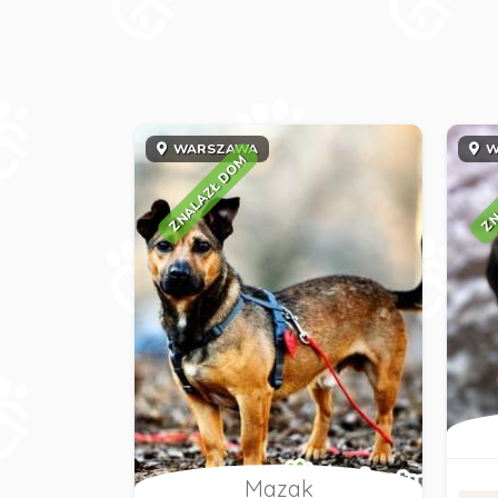
WARSZAWA
W
ZNALAZŁ DOM
ZN
Mazak