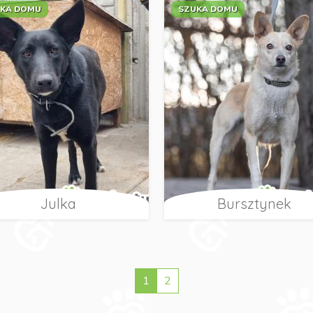
KA DOMU
SZUKA DOMU
Julka
Bursztynek
1
2