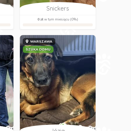
Snickers
0 zł
w tym miesiącu (0%)
WARSZAWA
SZUKA DOMU
Józia