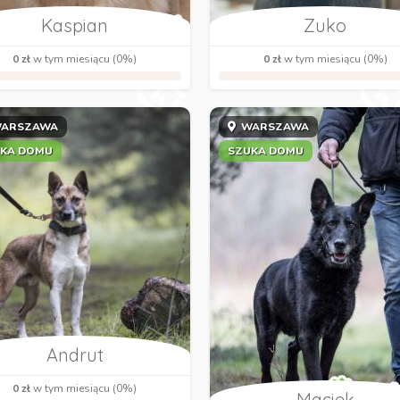
Kaspian
Zuko
0 zł
w tym miesiącu (0%)
0 zł
w tym miesiącu (0%)
ARSZAWA
WARSZAWA
KA DOMU
SZUKA DOMU
Andrut
0 zł
w tym miesiącu (0%)
Maciek