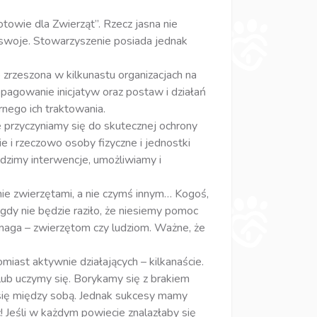
otowie dla Zwierząt”. Rzecz jasna nie
ić swoje. Stowarzyszenie posiada jednak
 zrzeszona w kilkunastu organizacjach na
ropagowanie inicjatyw oraz postaw i działań
rnego ich traktowania.
przyczyniamy się do skutecznej ochrony
e i rzeczowo osoby fizyczne i jednostki
adzimy interwencje, umożliwiamy i
nie zwierzętami, a nie czymś innym… Kogoś,
gdy nie będzie raziło, że niesiemy pomoc
maga – zwierzętom czy ludziom. Ważne, że
omiast aktywnie działających – kilkanaście.
 lub uczymy się. Borykamy się z brakiem
 się między sobą. Jednak sukcesy mamy
 Jeśli w każdym powiecie znalazłaby się