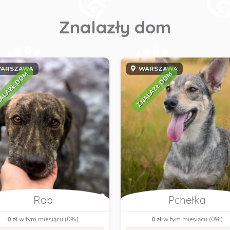
Znalazły dom
ARSZAWA
WARSZAWA
ALAZŁ DOM
ZNALAZŁ DOM
Rob
Pchełka
0 zł
w tym miesiącu (0%)
0 zł
w tym miesiącu (0%)