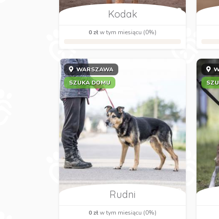
Kodak
0 zł
w tym miesiącu (0%)
WARSZAWA
W
SZUKA DOMU
SZU
Rudni
0 zł
w tym miesiącu (0%)