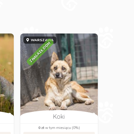
WARSZAWA
ZNALAZŁ DOM
Koki
0 zł
w tym miesiącu (0%)