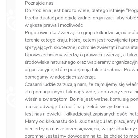
Poznajcie nas!
Do zrobienia jest bardzo wiele, dlatego istnieje “Pog
trzeba działać pod egidą żadnej organizacji, aby rob
większe prawa i możliwości.
Pogotowie dla Zwierząt to grupa kilkudziesięciu osób
terenie całego kraju, której celem jest rozwijanie i p
sprzyjających skutecznej ochronie zwierząt i humanita
Upowszechniamy wiedzę o prawach zwierząt, a także 
środowiska naturalnego oraz wspieramy organizacyjni
organizacyjne, które podejmują takie działania. Prow
pomagamy w adopcjach zwierząt.
Czasami ludzie zarzucają nam, że zajmujemy się właś
kto pomaga innym, tak naprawdę, z potrzeby serca, ni
właśnie zwierzętom. Bo nie jest ważne, komu się po
ma się odwagę to robić, na przekór wszystkiemu.
Jest nas niewielu – kilkadziesiąt zapisanych osób, nat
Mamy od kilkunastu do kilkudziesięciu lat, pracujemy
pieniędzy na nasze przedsięwzięcia, wciąż składamy
ogromne! Jesteśmy dowodem na to, że chcieć to móc!