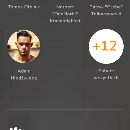
Tomek Olejnik
Norbert
Patryk "Gleba"
"OneNorbi"
Tołkaczewski
Krasnodębski
+12
Zobacz
Adam
wszystkich
Niedźwiedź