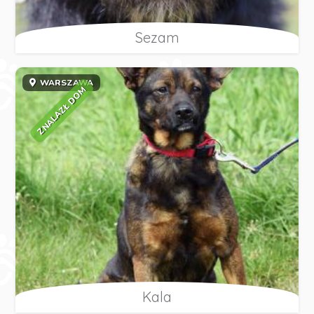
Sezam
WARSZAWA
ZNALAZŁ DOM
Kala