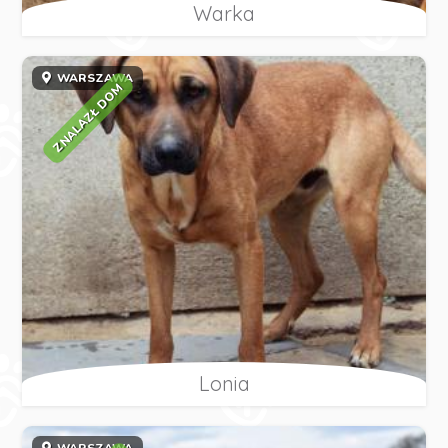
Warka
WARSZAWA
ZNALAZŁ DOM
Lonia
WARSZAWA