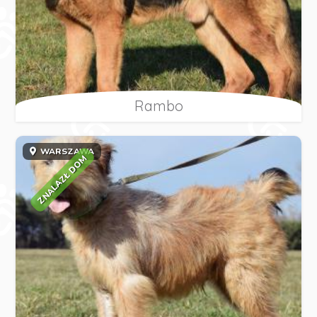
Rambo
WARSZAWA
ZNALAZŁ DOM