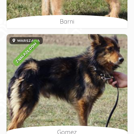
Barni
WARSZAWA
ZNALAZŁ DOM
Gomez