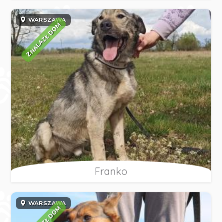
WARSZAWA
ZNALAZŁ DOM
Franko
WARSZAWA