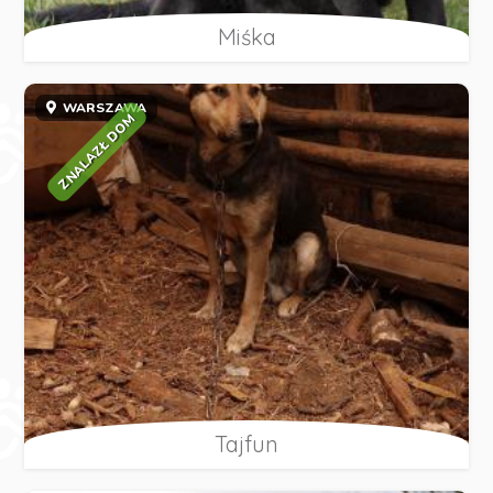
Miśka
WARSZAWA
ZNALAZŁ DOM
Tajfun