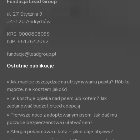
Fundacja Lead Group
ul. 27 Stycznia 9
34-120 Andrychów
KRS: 0000808099
NIP: 5512642052
fundacja@leadgroup.pl
Ostatnie publikacje
»
Jak mądrze oszczędzać na utrzymywaniu pupila? Rób to
mądrze, nie kosztem jakości
»
Ile kosztuje opieka nad psem lub kotem? Jak
zaplanować budżet przed adopcją
»
Pierwsze noce z adoptowanym psem. Jak dać mu
poczucie bezpieczeństwa i ułatwić sen?
»
Alergia pokarmowa u kota – jakie daje objawy?