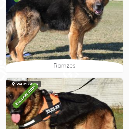
Ramzes
WARSZAWA
ZNALAZŁ DOM