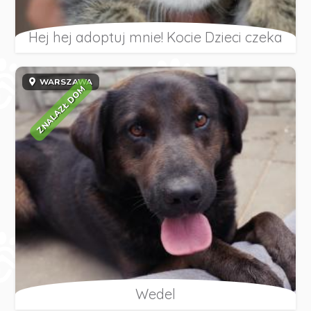
Hej hej adoptuj mnie! Kocie Dzieci czeka
WARSZAWA
ZNALAZŁ DOM
Wedel