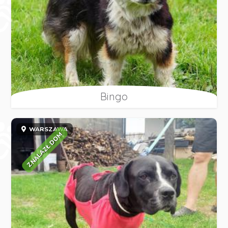
Bingo
WARSZAWA
ZNALAZŁ DOM