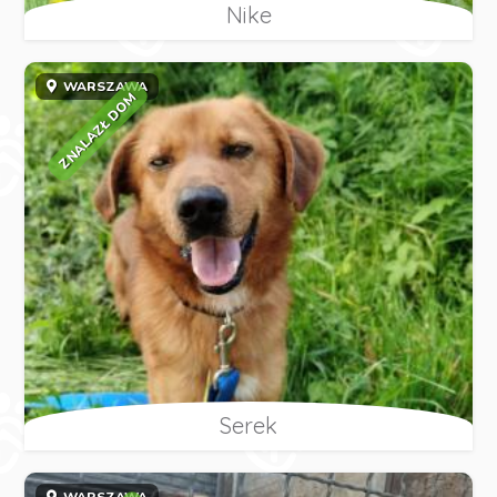
Nike
WARSZAWA
ZNALAZŁ DOM
Serek
WARSZAWA