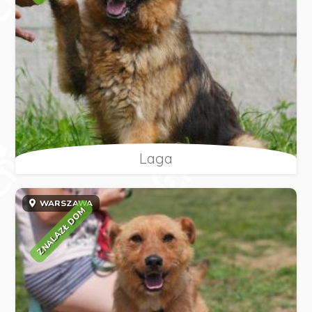
Laga
WARSZAWA
ZNALAZŁ DOM