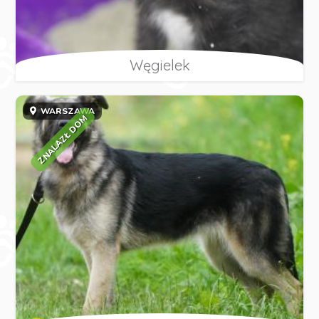
Węgielek
WARSZAWA
ZNALAZŁ DOM