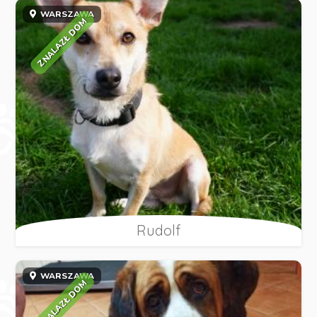
WARSZAWA
ZNALAZŁ DOM
Rudolf
WARSZAWA
ZNALAZŁ DOM