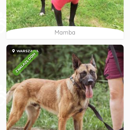
Mamba
WARSZAWA
ZNALAZŁ DOM