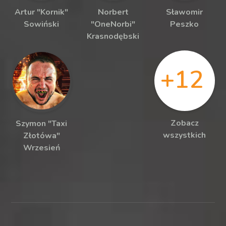
Artur "Kornik"
Norbert
Sławomir
Sowiński
"OneNorbi"
Peszko
Krasnodębski
+12
Zobacz
Szymon "Taxi
wszystkich
Złotówa"
Wrzesień