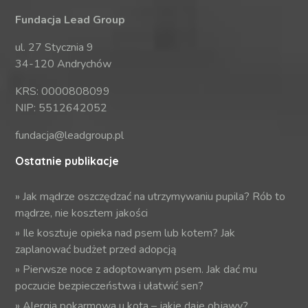
Fundacja Lead Group
ul. 27 Stycznia 9
34-120 Andrychów
KRS: 0000808099
NIP: 5512642052
fundacja@leadgroup.pl
Ostatnie publikacje
»
Jak mądrze oszczędzać na utrzymywaniu pupila? Rób to
mądrze, nie kosztem jakości
»
Ile kosztuje opieka nad psem lub kotem? Jak
zaplanować budżet przed adopcją
»
Pierwsze noce z adoptowanym psem. Jak dać mu
poczucie bezpieczeństwa i ułatwić sen?
»
Alergia pokarmowa u kota – jakie daje objawy?