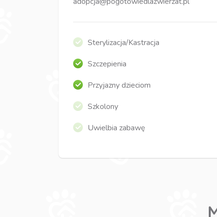
adopcja@pogotowiedlazwierzat.pl
Sterylizacja/Kastracja
Szczepienia
Przyjazny dzieciom
Szkolony
Uwielbia zabawę
M