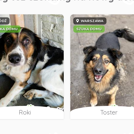
ÓDŹ
WARSZAWA
KA DOMU
SZUKA DOMU
Roki
Toster