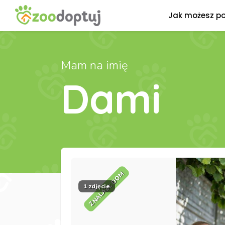
Jak możesz p
Mam na imię
Dami
ZNALAZŁ DOM
1 zdjęcie