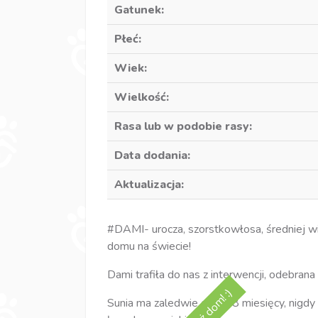
Gatunek:
Płeć:
Wiek:
Wielkość:
Rasa lub w podobie rasy:
Data dodania:
Aktualizacja:
#DAMI- urocza, szorstkowłosa, średniej wi
domu na świecie!
Dami trafiła do nas z interwencji, odebran
Sunia ma zaledwie około 8 miesięcy, nigdy 