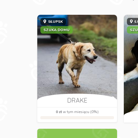
SŁUPSK
Ł
SZUKA DOMU
SZU
DRAKE
0 zł
w tym miesiącu (0%)