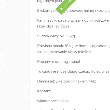
Mam już dom! :)
łagodnym psiakiem.
Szukamy dla niej odpowiedzialnej i kochając
Kami jest w pełni przyjazna do innych zwierz
razie idzie jej różnie ;)
Suczka waży ok 15 kg.
Powinna odnaleźć się w domu z ogrodem, ja
zaklimatyzowanie się w mieście.
Prosimy o udostępnianie!
To cudo nie może długo czekać, kojec w azy
Damiprzebywa pod Mińskiem Maz.
Kontakt:
wiadomość na priv