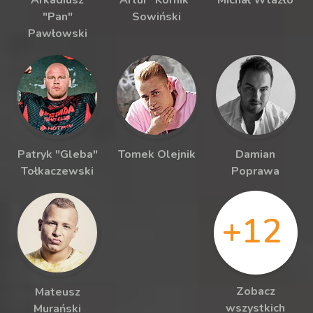
Arkadiusz
Artur "Kornik"
Michał Wlazło
"Pan"
Sowiński
Pawłowski
Patryk "Gleba"
Tomek Olejnik
Damian
Tołkaczewski
Poprawa
+12
Zobacz
Mateusz
wszystkich
Murański