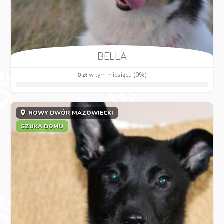
BELLA
0 zł
w tym miesiącu (0%)
NOWY DWÓR MAZOWIECKI
SZUKA DOMU