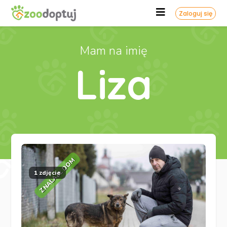
Zaloguj się
Mam na imię
Liza
ZNALAZŁ DOM
1 zdjęcie