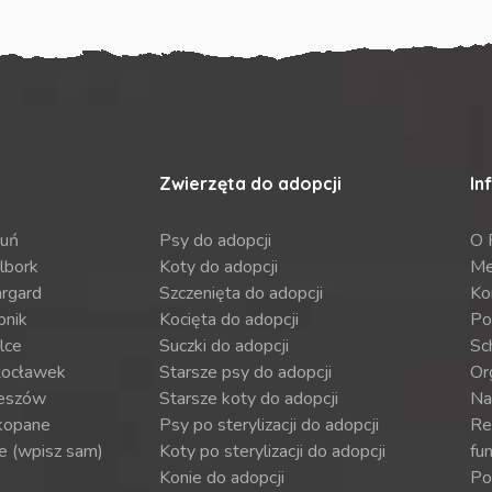
Zwierzęta do adopcji
In
ruń
Psy do adopcji
O 
lbork
Koty do adopcji
Me
argard
Szczenięta do adopcji
Ko
bnik
Kocięta do adopcji
Po
lce
Suczki do adopcji
Sch
ocławek
Starsze psy do adopcji
Or
eszów
Starsze koty do adopcji
Na
kopane
Psy po sterylizacji do adopcji
Re
e (wpisz sam)
Koty po sterylizacji do adopcji
fun
Konie do adopcji
Por