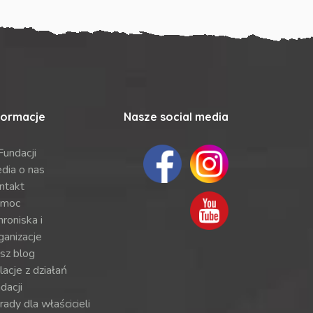
formacje
Nasze social media
Fundacji
dia o nas
ntakt
moc
roniska i
ganizacje
sz blog
lacje z działań
dacji
ady dla właścicieli