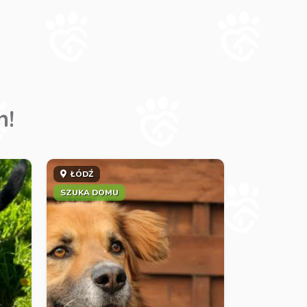
m!
ŁÓDŹ
SZUKA DOMU