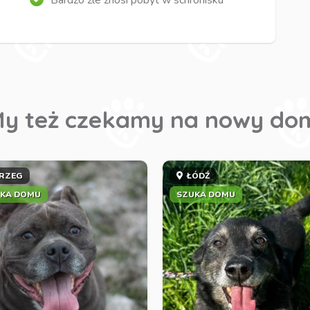
Bardzo źle znosi pobyt w schronisku
y też czekamy na nowy do
RZEG
ŁÓDŹ
KA DOMU
SZUKA DOMU