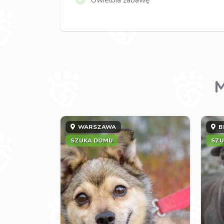
Uwielbia zabawę
M
WARSZAWA
B
SZUKA DOMU
SZU