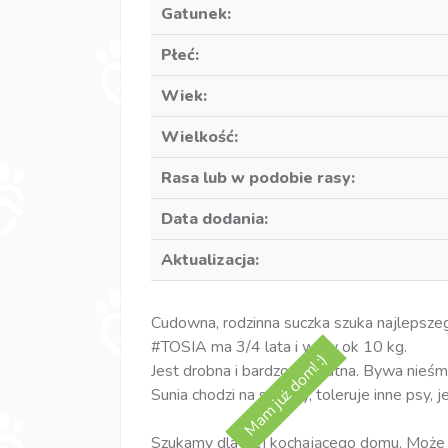
Gatunek:
Płeć:
Wiek:
Wielkość:
Rasa lub w podobie rasy:
Data dodania:
Aktualizacja:
Cudowna, rodzinna suczka szuka najlepsz
#TOSIA ma 3/4 lata i waży ok 10 kg.
Mam już dom! :)
Jest drobna i bardzo delikatna. Bywa nieśm
Sunia chodzi na smyczy, toleruje inne psy, j
Szukamy dla niej kochającego domu. Może 