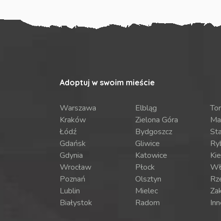
Adoptuj w swoim mieście
Warszawa
Elbląg
To
Kraków
Zielona Góra
Ma
Łódź
Bydgoszcz
St
Gdańsk
Gliwice
Ry
Gdynia
Katowice
Kie
Wrocław
Płock
Wł
Poznań
Olsztyn
Rz
Lublin
Mielec
Za
Białystok
Radom
Inn