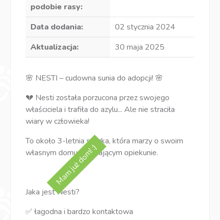
podobie rasy:
Data dodania:
02 stycznia 2024
Aktualizacja:
30 maja 2025
🌸 NESTI – cudowna sunia do adopcji! 🌸
💔 Nesti została porzucona przez swojego
właściciela i trafiła do azylu... Ale nie straciła
wiary w człowieka!
To około 3-letnia suczka, która marzy o swoim
Mam już dom! :)
własnym domu i kochającym opiekunie.
Jaka jest Nesti?
✅ łagodna i bardzo kontaktowa