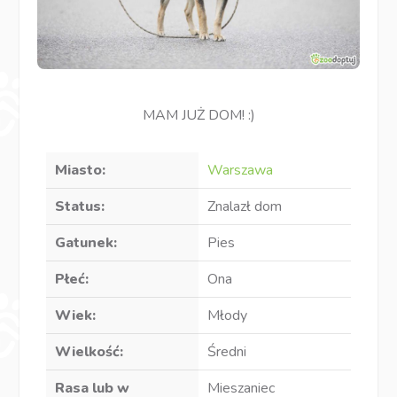
MAM JUŻ DOM! :)
Miasto:
Warszawa
Status:
Znalazł dom
Gatunek:
Pies
Płeć:
Ona
Wiek:
Młody
Wielkość:
Średni
Rasa lub w
Mieszaniec