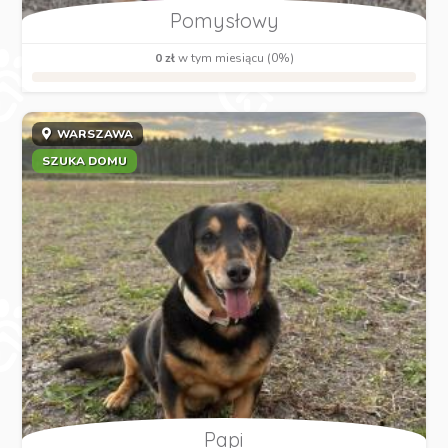
Pomysłowy
0 zł
w tym miesiącu (0%)
WARSZAWA
SZUKA DOMU
Papi