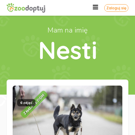
Zaloguj się
Mam na imię
Nesti
ZNALAZŁ DOM
6 zdjęć