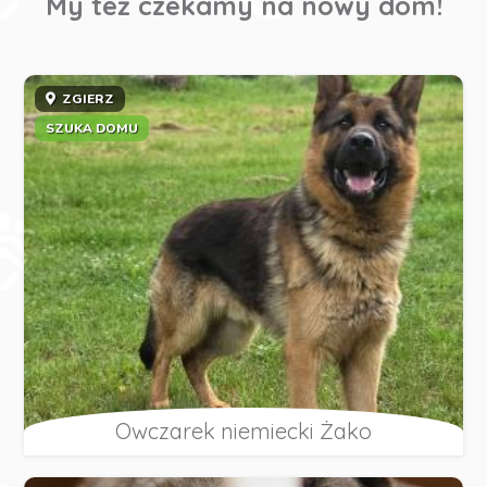
My też czekamy na nowy dom!
ZGIERZ
SZUKA DOMU
Owczarek niemiecki Żako