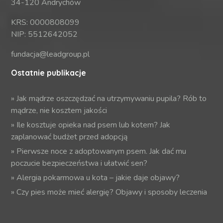
34-120 Andrychów
KRS: 0000808099
NIP: 5512642052
fundacja@leadgroup.pl
Ostatnie publikacje
»
Jak mądrze oszczędzać na utrzymywaniu pupila? Rób to
mądrze, nie kosztem jakości
»
Ile kosztuje opieka nad psem lub kotem? Jak
zaplanować budżet przed adopcją
»
Pierwsze noce z adoptowanym psem. Jak dać mu
poczucie bezpieczeństwa i ułatwić sen?
»
Alergia pokarmowa u kota – jakie daje objawy?
»
Czy pies może mieć alergię? Objawy i sposoby leczenia