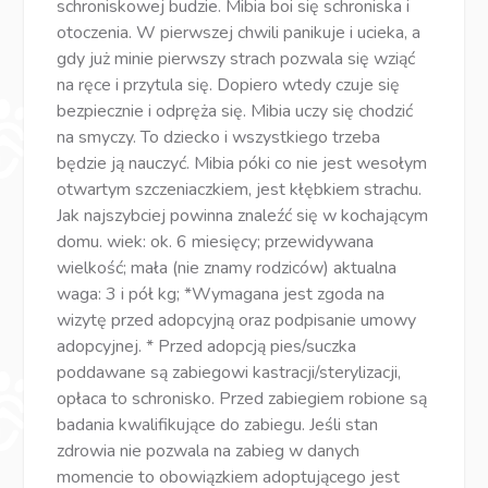
schroniskowej budzie. Mibia boi się schroniska i
otoczenia. W pierwszej chwili panikuje i ucieka, a
gdy już minie pierwszy strach pozwala się wziąć
na ręce i przytula się. Dopiero wtedy czuje się
bezpiecznie i odpręża się. Mibia uczy się chodzić
na smyczy. To dziecko i wszystkiego trzeba
będzie ją nauczyć. Mibia póki co nie jest wesołym
otwartym szczeniaczkiem, jest kłębkiem strachu.
Jak najszybciej powinna znaleźć się w kochającym
domu. wiek: ok. 6 miesięcy; przewidywana
wielkość; mała (nie znamy rodziców) aktualna
waga: 3 i pół kg; *Wymagana jest zgoda na
wizytę przed adopcyjną oraz podpisanie umowy
adopcyjnej. * Przed adopcją pies/suczka
poddawane są zabiegowi kastracji/sterylizacji,
opłaca to schronisko. Przed zabiegiem robione są
badania kwalifikujące do zabiegu. Jeśli stan
zdrowia nie pozwala na zabieg w danych
momencie to obowiązkiem adoptującego jest