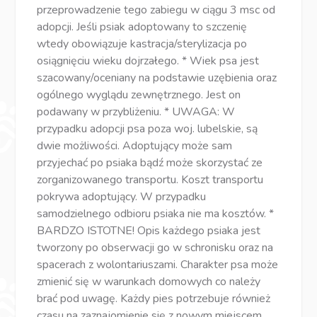
przeprowadzenie tego zabiegu w ciągu 3 msc od
adopcji. Jeśli psiak adoptowany to szczenię
wtedy obowiązuje kastracja/sterylizacja po
osiągnięciu wieku dojrzałego. * Wiek psa jest
szacowany/oceniany na podstawie uzębienia oraz
ogólnego wyglądu zewnętrznego. Jest on
podawany w przybliżeniu. * UWAGA: W
przypadku adopcji psa poza woj. lubelskie, są
dwie możliwości. Adoptujący może sam
przyjechać po psiaka bądź może skorzystać ze
zorganizowanego transportu. Koszt transportu
pokrywa adoptujący. W przypadku
samodzielnego odbioru psiaka nie ma kosztów. *
BARDZO ISTOTNE! Opis każdego psiaka jest
tworzony po obserwacji go w schronisku oraz na
spacerach z wolontariuszami. Charakter psa może
zmienić się w warunkach domowych co należy
brać pod uwagę. Każdy pies potrzebuje również
czasu na zaznajomienie się z nowym miejscem,