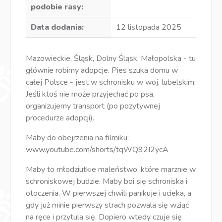
podobie rasy:
Data dodania:
12 listopada 2025
Mazowieckie, Śląsk, Dolny Śląsk, Małopolska - tu
głównie robimy adopcje. Pies szuka domu w
całej Polsce - jest w schronisku w woj. lubelskim.
Jeśli ktoś nie może przyjechać po psa,
organizujemy transport (po pozytywnej
procedurze adopcji).
Maby do obejrzenia na filmiku:
www.youtube.com/shorts/tqWQ92I2ycA
Maby to młodziutkie maleństwo, które marznie w
schroniskowej budzie. Maby boi się schroniska i
otoczenia. W pierwszej chwili panikuje i ucieka, a
gdy już minie pierwszy strach pozwala się wziąć
na ręce i przytula się. Dopiero wtedy czuje się