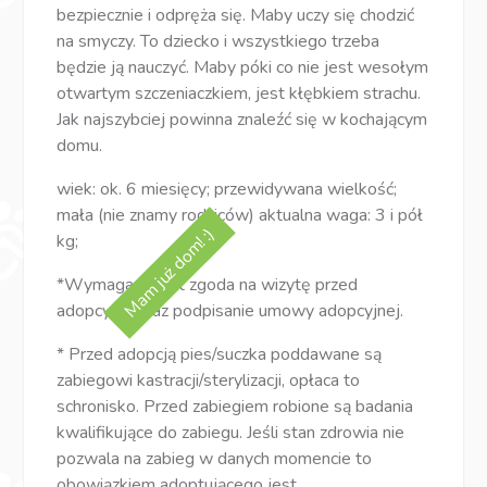
bezpiecznie i odpręża się. Maby uczy się chodzić
na smyczy. To dziecko i wszystkiego trzeba
będzie ją nauczyć. Maby póki co nie jest wesołym
otwartym szczeniaczkiem, jest kłębkiem strachu.
Jak najszybciej powinna znaleźć się w kochającym
domu.
wiek: ok. 6 miesięcy; przewidywana wielkość;
mała (nie znamy rodziców) aktualna waga: 3 i pół
Mam już dom! :)
kg;
*Wymagana jest zgoda na wizytę przed
adopcyjną oraz podpisanie umowy adopcyjnej.
* Przed adopcją pies/suczka poddawane są
zabiegowi kastracji/sterylizacji, opłaca to
schronisko. Przed zabiegiem robione są badania
kwalifikujące do zabiegu. Jeśli stan zdrowia nie
pozwala na zabieg w danych momencie to
obowiązkiem adoptującego jest