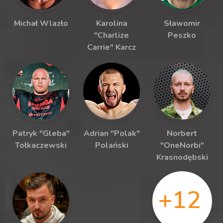
Michał Wlazło
Karolina
Sławomir
"Charlize
Peszko
Carrie" Karcz
Patryk "Gleba"
Adrian "Polak"
Norbert
Tołkaczewski
Polański
"OneNorbi"
Krasnodębski
+12