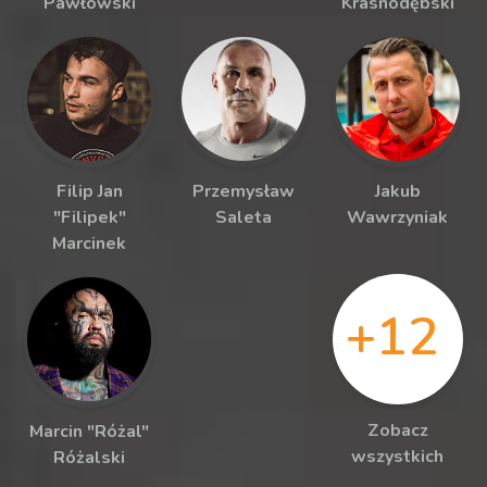
Pawłowski
Krasnodębski
Filip Jan
Przemysław
Jakub
"Filipek"
Saleta
Wawrzyniak
Marcinek
+12
Zobacz
Marcin "Różal"
wszystkich
Różalski