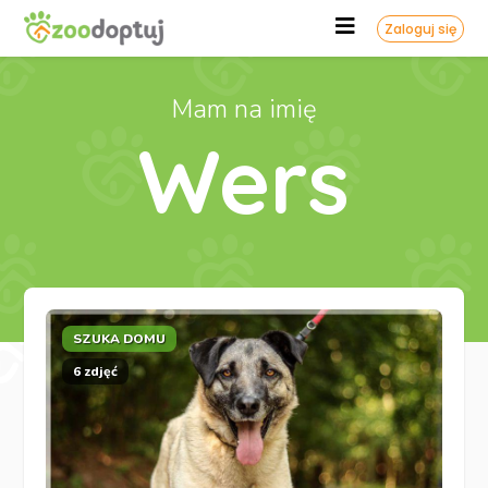
Zaloguj się
Mam na imię
Wers
SZUKA DOMU
6 zdjęć