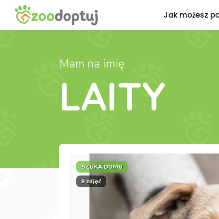
Jak możesz p
Mam na imię
LAITY
SZUKA DOMU
9 zdjęć