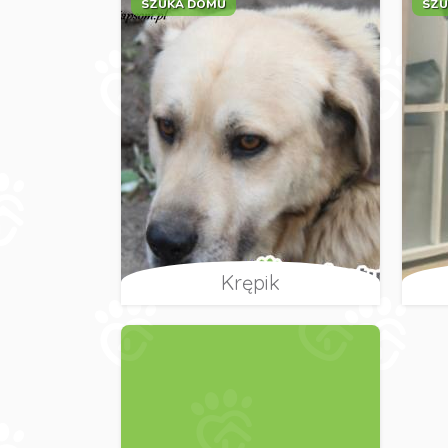
SZUKA DOMU
SZU
Krępik