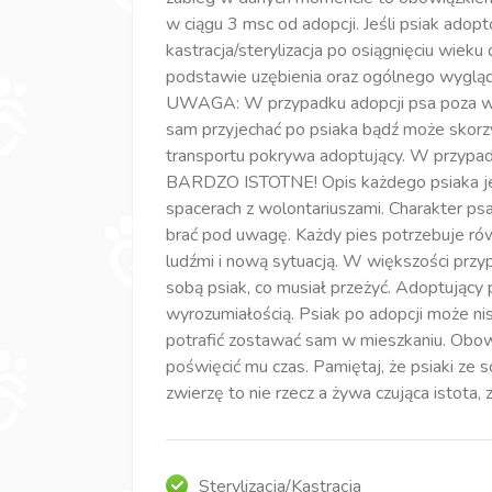
w ciągu 3 msc od adopcji. Jeśli psiak ado
kastracja/sterylizacja po osiągnięciu wiek
podstawie uzębienia oraz ogólnego wygląd
UWAGA: W przypadku adopcji psa poza woj
sam przyjechać po psiaka bądź może skorz
transportu pokrywa adoptujący. W przypad
BARDZO ISTOTNE! Opis każdego psiaka jes
spacerach z wolontariuszami. Charakter p
brać pod uwagę. Każdy pies potrzebuje ró
ludźmi i nową sytuacją. W większości przy
sobą psiak, co musiał przeżyć. Adoptujący 
wyrozumiałością. Psiak po adopcji może ni
potrafić zostawać sam w mieszkaniu. Obow
poświęcić mu czas. Pamiętaj, że psiaki ze s
zwierzę to nie rzecz a żywa czująca istota,
Sterylizacja/Kastracja