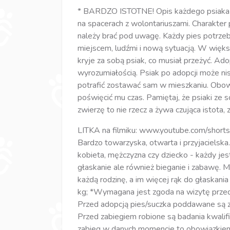
* BARDZO ISTOTNE! Opis każdego psiaka j
na spacerach z wolontariuszami. Charakte
należy brać pod uwagę. Każdy pies potrzeb
miejscem, ludźmi i nową sytuacją. W więk
kryje za sobą psiak, co musiał przeżyć. Ad
wyrozumiałością. Psiak po adopcji może ni
potrafić zostawać sam w mieszkaniu. Obow
poświęcić mu czas. Pamiętaj, że psiaki ze s
zwierzę to nie rzecz a żywa czująca istota,
LITKA na filmiku: www.youtube.com/shorts
Bardzo towarzyska, otwarta i przyjacielska.
kobieta, mężczyzna czy dziecko - każdy jest 
głaskanie ale również bieganie i zabawę. 
każdą rodzinę, a im więcej rąk do głaskania
kg; *Wymagana jest zgoda na wizytę przed
Przed adopcją pies/suczka poddawane są zab
Przed zabiegiem robione są badania kwalifi
zabieg w danych momencie to obowiązkiem