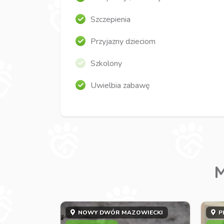
Szczepienia
Przyjazny dzieciom
Szkolony
Uwielbia zabawę
M
NOWY DWÓR MAZOWIECKI
P