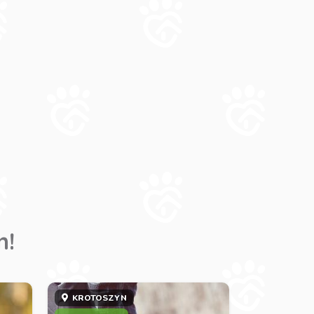
m!
KROTOSZYN