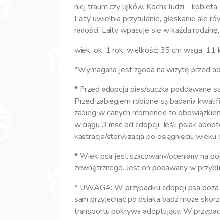
niej traum czy lęków. Kocha ludzi - kobieta,
Laity uwielbia przytulanie, głaskanie ale 
radości. Laity wpasuje się w każdą rodzinę,
wiek: ok. 1 rok; wielkość; 35 cm waga: 11 
*Wymagana jest zgoda na wizytę przed ad
* Przed adopcją pies/suczka poddawane są za
Przed zabiegiem robione są badania kwalifi
zabieg w danych momencie to obowiązkiem
w ciągu 3 msc od adopcji. Jeśli psiak ado
kastracja/sterylizacja po osiągnięciu wieku 
* Wiek psa jest szacowany/oceniany na po
zewnętrznego. Jest on podawany w przybli
* UWAGA: W przypadku adopcji psa poza w
sam przyjechać po psiaka bądź może skorz
transportu pokrywa adoptujący. W przypad