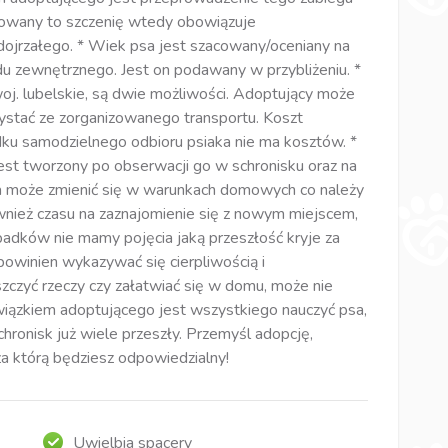
ptowany to szczenię wtedy obowiązuje
u dojrzałego. * Wiek psa jest szacowany/oceniany na
u zewnętrznego. Jest on podawany w przybliżeniu. *
. lubelskie, są dwie możliwości. Adoptujący może
ystać ze zorganizowanego transportu. Koszt
ku samodzielnego odbioru psiaka nie ma kosztów. *
t tworzony po obserwacji go w schronisku oraz na
sa może zmienić się w warunkach domowych co należy
wnież czasu na zaznajomienie się z nowym miejscem,
padków nie mamy pojęcia jaką przeszłość kryje za
powinien wykazywać się cierpliwością i
szczyć rzeczy czy załatwiać się w domu, może nie
iązkiem adoptującego jest wszystkiego nauczyć psa,
chronisk już wiele przeszły. Przemyśl adopcję,
 za którą będziesz odpowiedzialny!
Uwielbia spacery