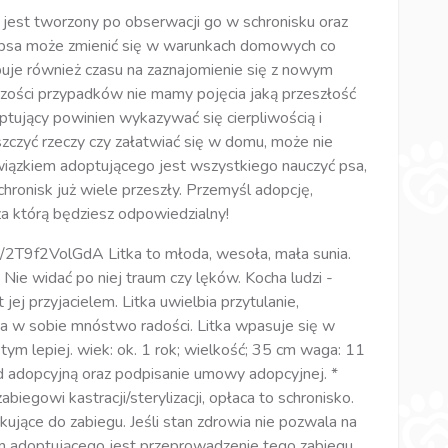
est tworzony po obserwacji go w schronisku oraz
r psa może zmienić się w warunkach domowych co
uje również czasu na zaznajomienie się z nowym
szości przypadków nie mamy pojęcia jaką przeszłość
optujący powinien wykazywać się cierpliwością i
szczyć rzeczy czy załatwiać się w domu, może nie
iązkiem adoptującego jest wszystkiego nauczyć psa,
chronisk już wiele przeszły. Przemyśl adopcję,
 za którą będziesz odpowiedzialny!
/2T9f2VolGdA Litka to młoda, wesoła, mała sunia.
 Nie widać po niej traum czy lęków. Kocha ludzi -
jej przyjacielem. Litka uwielbia przytulanie,
Ma w sobie mnóstwo radości. Litka wpasuje się w
 tym lepiej. wiek: ok. 1 rok; wielkość; 35 cm waga: 11
 adopcyjną oraz podpisanie umowy adopcyjnej. *
iegowi kastracji/sterylizacji, opłaca to schronisko.
kujące do zabiegu. Jeśli stan zdrowia nie pozwala na
 adoptującego jest przeprowadzenie tego zabiegu