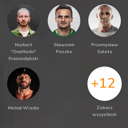
Norbert
Sławomir
Przemysław
"OneNorbi"
Peszko
Saleta
Krasnodębski
+12
Zobacz
Michał Wlazło
wszystkich