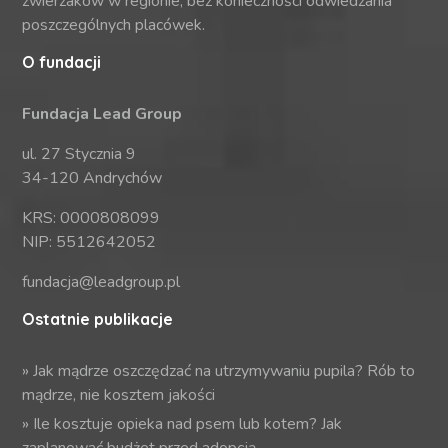
zwierzaków w regionie, bez konieczności odwiedzania
poszczególnych placówek.
O fundacji
Fundacja Lead Group
ul. 27 Stycznia 9
34-120 Andrychów
KRS: 0000808099
NIP: 5512642052
fundacja@leadgroup.pl
Ostatnie publikacje
»
Jak mądrze oszczędzać na utrzymywaniu pupila? Rób to
mądrze, nie kosztem jakości
»
Ile kosztuje opieka nad psem lub kotem? Jak