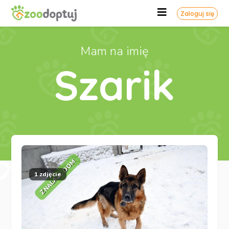
Zaloguj się
Mam na imię
Szarik
ZNALAZŁ DOM
1 zdjęcie