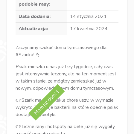
podobie rasy:
Data dodania:
14 stycznia 2021
Aktualizacja:
17 kwietnia 2024
Zaczynamy szukać domu tymczasowego dla
#Szarika‼️💪
Psiak mieszka u nas już trzy tygodnie, cały czas
jest intensywnie leczony, ale na ten moment jest
w takim stanie, że mógłby zamieszkać już w
nowym, odpowiedzialnym domu tymczasowym.
Mam już dom! :)
👉Szarik ma przewlekle chore uszy, w wymazie
wykryto 3 rodzaje bakterii, na które obecnie psiak
dostaje antybiotyki.
👉Liczne rany i hotspoty na ciele już się wygoiły,
a sierść pomału odrasta.