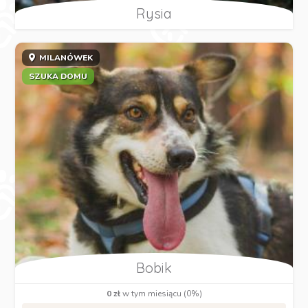
Rysia
MILANÓWEK
SZUKA DOMU
Bobik
0 zł
w tym miesiącu (0%)