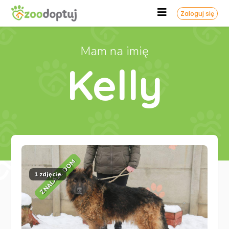
Zaloguj się
Mam na imię
Kelly
ZNALAZŁ DOM
1 zdjęcie