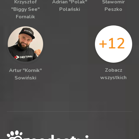
Krzysztof
Adrian "Polak"
Sławomir
"Biggy See"
Polański
Peszko
Fornalik
+12
Zobacz
Artur "Kornik"
wszystkich
Sowiński