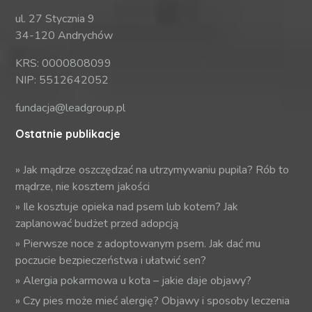
ul. 27 Stycznia 9
34-120 Andrychów
KRS: 0000808099
NIP: 5512642052
fundacja@leadgroup.pl
Ostatnie publikacje
»
Jak mądrze oszczędzać na utrzymywaniu pupila? Rób to
mądrze, nie kosztem jakości
»
Ile kosztuje opieka nad psem lub kotem? Jak
zaplanować budżet przed adopcją
»
Pierwsze noce z adoptowanym psem. Jak dać mu
poczucie bezpieczeństwa i ułatwić sen?
»
Alergia pokarmowa u kota – jakie daje objawy?
»
Czy pies może mieć alergię? Objawy i sposoby leczenia