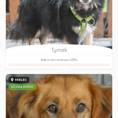
Tymek
0 zł
w tym miesiącu (0%)
MIELEC
SZUKA DOMU