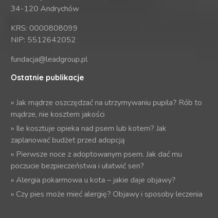
34-120 Andrychów
KRS: 0000808099
NIP: 5512642052
fundacja@leadgroup.pl
Ostatnie publikacje
»
Jak mądrze oszczędzać na utrzymywaniu pupila? Rób to
mądrze, nie kosztem jakości
»
Ile kosztuje opieka nad psem lub kotem? Jak
zaplanować budżet przed adopcją
»
Pierwsze noce z adoptowanym psem. Jak dać mu
poczucie bezpieczeństwa i ułatwić sen?
»
Alergia pokarmowa u kota – jakie daje objawy?
»
Czy pies może mieć alergię? Objawy i sposoby leczenia