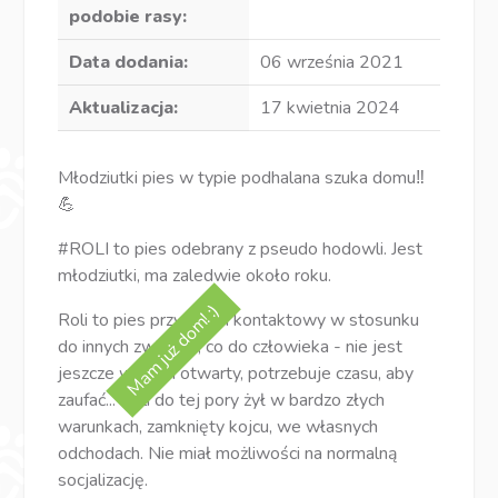
podobie rasy:
Data dodania:
06 września 2021
Aktualizacja:
17 kwietnia 2024
Młodziutki pies w typie podhalana szuka domu‼
💪
#ROLI to pies odebrany z pseudo hodowli. Jest
młodziutki, ma zaledwie około roku.
Mam już dom! :)
Roli to pies przyjazny i kontaktowy w stosunku
do innych zwierząt, co do człowieka - nie jest
jeszcze w pełni otwarty, potrzebuje czasu, aby
zaufać... Roli do tej pory żył w bardzo złych
warunkach, zamknięty kojcu, we własnych
odchodach. Nie miał możliwości na normalną
socjalizację.