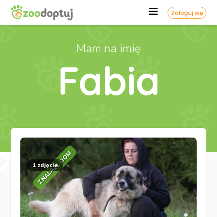
Zaloguj się
Mam na imię
Fabia
ZNALAZŁ DOM
1 zdjęcie