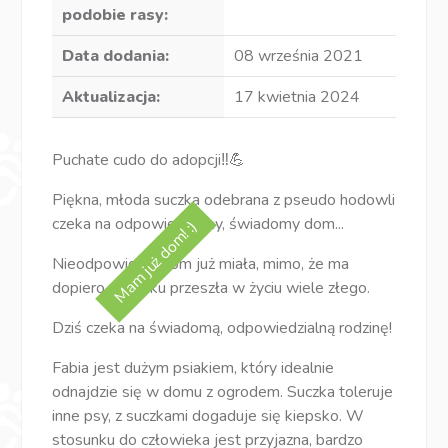
podobie rasy:
Data dodania:
08 września 2021
Aktualizacja:
17 kwietnia 2024
Puchate cudo do adopcji‼💪
Piękna, młoda suczka odebrana z pseudo hodowli
czeka na odpowiedzialny, świadomy dom...
Mam już dom! :)
Nieodpowiedni dom już miała, mimo, że ma
dopiero 1,5 roku przeszła w życiu wiele złego.
Dziś czeka na świadomą, odpowiedzialną rodzinę!
Fabia jest dużym psiakiem, który idealnie
odnajdzie się w domu z ogrodem. Suczka toleruje
inne psy, z suczkami dogaduje się kiepsko. W
stosunku do człowieka jest przyjazna, bardzo