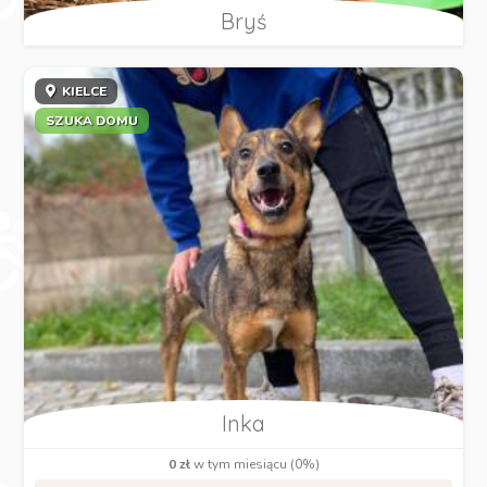
Bryś
KIELCE
SZUKA DOMU
Inka
0 zł
w tym miesiącu (0%)