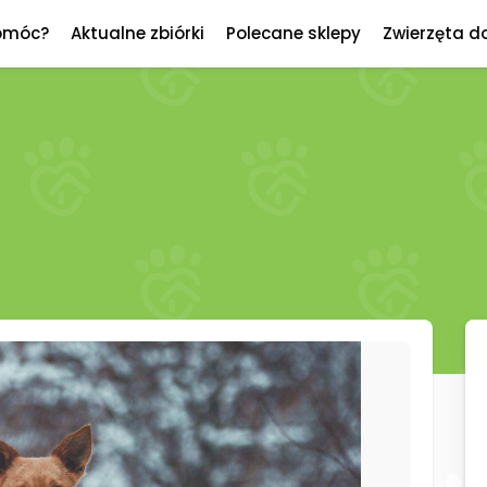
omóc?
Aktualne zbiórki
Polecane sklepy
Zwierzęta d