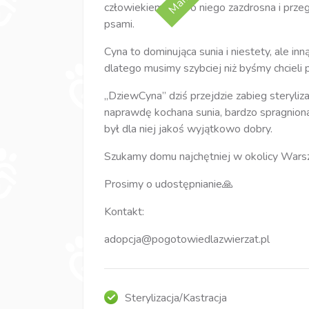
człowiekiem. Jest o niego zazdrosna i prz
psami.
Cyna to dominująca sunia i niestety, ale inn
dlatego musimy szybciej niż byśmy chcieli
„DziewCyna” dziś przejdzie zabieg sterylizac
naprawdę kochana sunia, bardzo spragniona
był dla niej jakoś wyjątkowo dobry.
Szukamy domu najchętniej w okolicy War
Prosimy o udostępnianie🙏
Kontakt:
adopcja@pogotowiedlazwierzat.pl
Sterylizacja/Kastracja