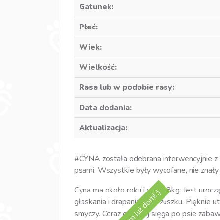
Gatunek:
Płeć:
Wiek:
Wielkość:
Rasa lub w podobie rasy:
Data dodania:
Aktualizacja:
#CYNA została odebrana interwencyjnie z 
psami. Wszystkie były wycofane, nie znały
Cyna ma około roku i waży 8kg. Jest uroc
Mam już dom! :)
głaskania i drapania po brzuszku. Pięknie u
smyczy. Coraz częściej sięga po psie zabawki