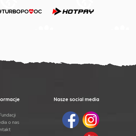
formacje
Nasze social media
Fundacji
dia o nas
ntakt