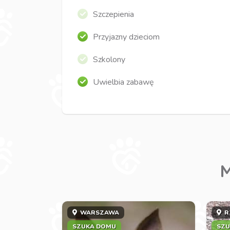
Szczepienia
Przyjazny dzieciom
Szkolony
Uwielbia zabawę
M
WARSZAWA
R
SZUKA DOMU
SZU