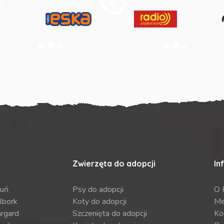
Zwierzęta do adopcji
In
ruń
Psy do adopcji
O 
lbork
Koty do adopcji
Me
argard
Szczenięta do adopcji
Ko