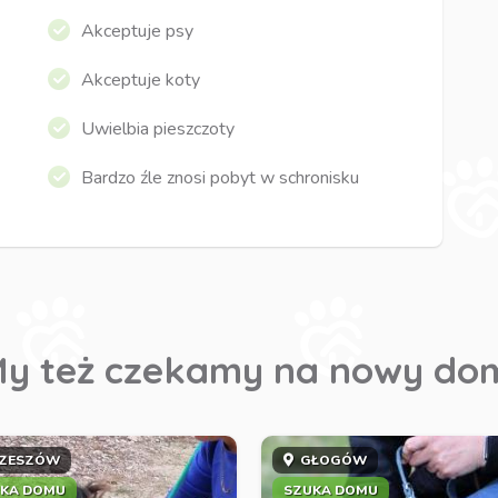
Akceptuje psy
Akceptuje koty
Uwielbia pieszczoty
Bardzo źle znosi pobyt w schronisku
y też czekamy na nowy do
ZESZÓW
GŁOGÓW
KA DOMU
SZUKA DOMU