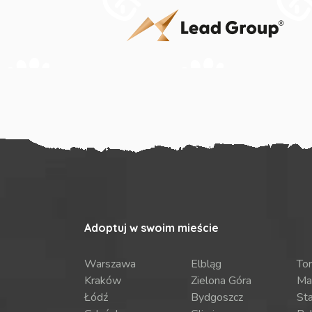
Adoptuj w swoim mieście
Warszawa
Elbląg
To
Kraków
Zielona Góra
Ma
Łódź
Bydgoszcz
St