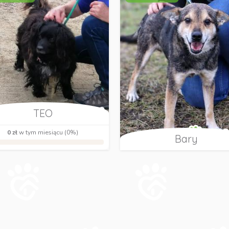
TEO
0 zł
w tym miesiącu (0%)
Bary