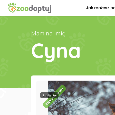
Jak możesz p
Mam na imię
Cyna
ZNALAZŁ DOM
2 zdjęcia