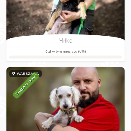
Miłka
0 zł
w tym miesiącu (0%)
WARSZAWA
ZNALAZŁ DOM