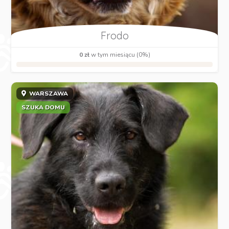
Frodo
0 zł
w tym miesiącu (0%)
WARSZAWA
SZUKA DOMU