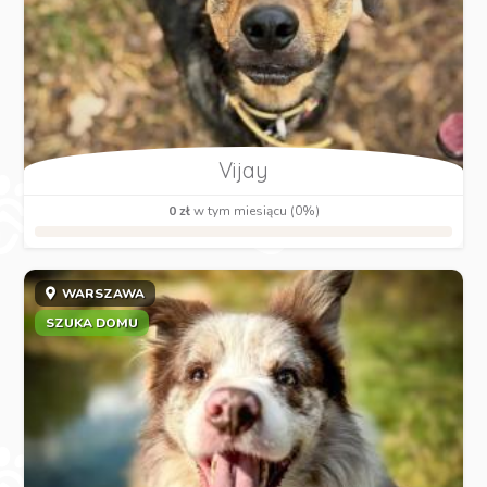
Vijay
0 zł
w tym miesiącu (0%)
WARSZAWA
SZUKA DOMU