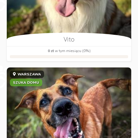
Vito
0 zł
w tym miesiącu (0%)
WARSZAWA
SZUKA DOMU