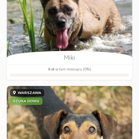
Miki
0 zł
w tym miesiącu (0%)
WARSZAWA
SZUKA DOMU