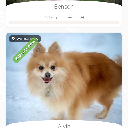
Benson
0 zł
w tym miesiącu (0%)
WARSZAWA
ZNALAZŁ DOM
Alvin