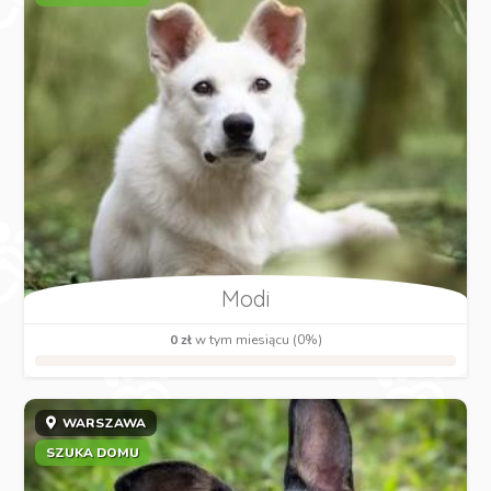
Modi
0 zł
w tym miesiącu (0%)
WARSZAWA
SZUKA DOMU