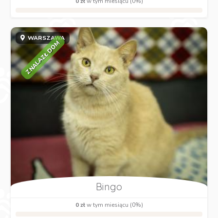
0 zł
w tym miesiącu (0%)
WARSZAWA
ZNALAZŁ DOM
Bingo
0 zł
w tym miesiącu (0%)