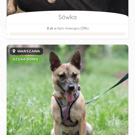
Sówka
0 zł
w tym miesiącu (0%)
WARSZAWA
SZUKA DOMU