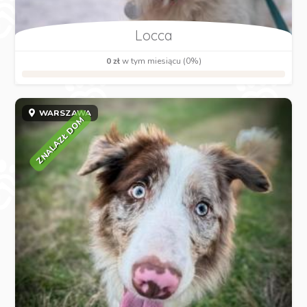
Locca
0 zł
w tym miesiącu (0%)
WARSZAWA
ZNALAZŁ DOM