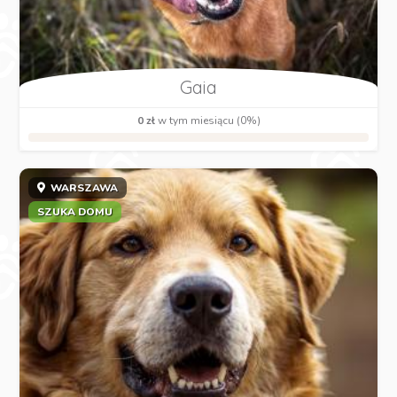
Gaia
0 zł
w tym miesiącu (0%)
WARSZAWA
SZUKA DOMU