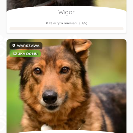
Wigor
0 zł
w tym miesiącu (0%)
WARSZAWA
SZUKA DOMU