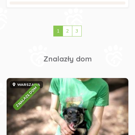
1
2
3
Znalazły dom
WARSZAWA
ZNALAZŁ DOM