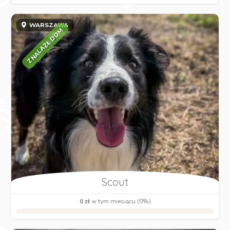
WARSZAWA
ZNALAZŁ DOM
Scout
0 zł
w tym miesiącu (0%)