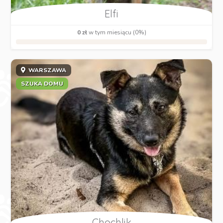
Elfi
0 zł
w tym miesiącu (0%)
WARSZAWA
SZUKA DOMU
Chochlik