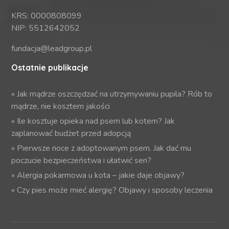
KRS: 0000808099
NIP: 5512642052
fundacja@leadgroup.pl
Ostatnie publikacje
»
Jak mądrze oszczędzać na utrzymywaniu pupila? Rób to
mądrze, nie kosztem jakości
»
Ile kosztuje opieka nad psem lub kotem? Jak
zaplanować budżet przed adopcją
»
Pierwsze noce z adoptowanym psem. Jak dać mu
poczucie bezpieczeństwa i ułatwić sen?
»
Alergia pokarmowa u kota – jakie daje objawy?
»
Czy pies może mieć alergię? Objawy i sposoby leczenia