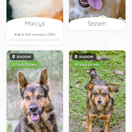
Marcyś
Sezam
0 zł
w tym miesiącu (0%)
RADOM
RADOM
SZUKA DOMU
SZUKA DOMU