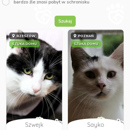
bardzo źle znosi pobyt w schronisku
Szukaj
RZESZÓW
POZNAŃ
SZUKA DOMU
SZUKA DOMU
Szwejk
Sayko