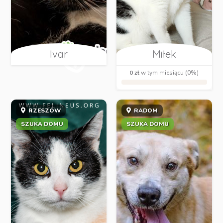
Ivar
Miłek
0 zł
w tym miesiącu (0%)
RZESZÓW
RADOM
SZUKA DOMU
SZUKA DOMU