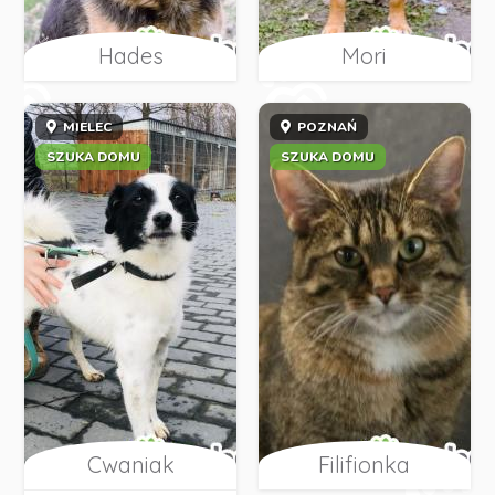
Hades
Mori
MIELEC
POZNAŃ
SZUKA DOMU
SZUKA DOMU
Cwaniak
Filifionka