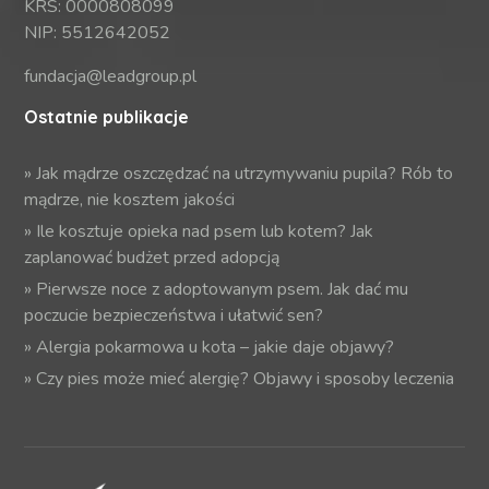
KRS: 0000808099
NIP: 5512642052
fundacja@leadgroup.pl
Ostatnie publikacje
»
Jak mądrze oszczędzać na utrzymywaniu pupila? Rób to
mądrze, nie kosztem jakości
»
Ile kosztuje opieka nad psem lub kotem? Jak
zaplanować budżet przed adopcją
»
Pierwsze noce z adoptowanym psem. Jak dać mu
poczucie bezpieczeństwa i ułatwić sen?
»
Alergia pokarmowa u kota – jakie daje objawy?
»
Czy pies może mieć alergię? Objawy i sposoby leczenia