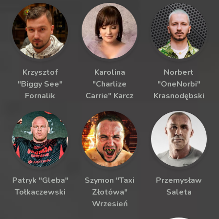
Krzysztof
Karolina
Norbert
"Biggy See"
"Charlize
"OneNorbi"
Fornalik
Carrie" Karcz
Krasnodębski
Patryk "Gleba"
Szymon "Taxi
Przemysław
Tołkaczewski
Złotówa"
Saleta
Wrzesień