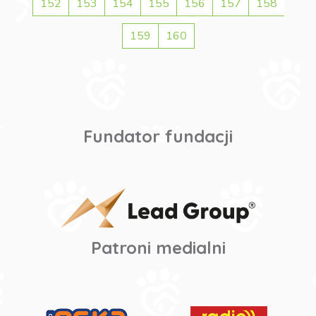
152
153
154
155
156
157
158
159
160
Fundator fundacji
Patroni medialni