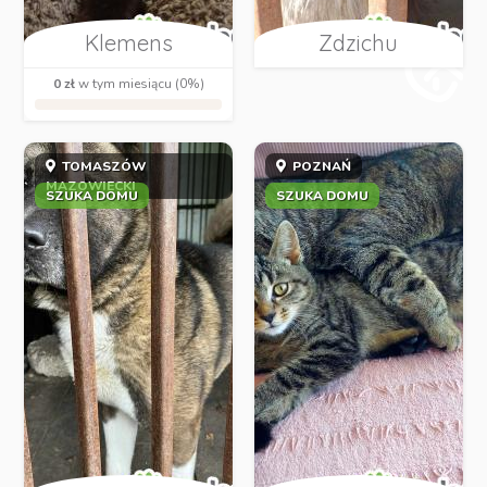
Klemens
Zdzichu
0 zł
w tym miesiącu (0%)
TOMASZÓW
POZNAŃ
MAZOWIECKI
SZUKA DOMU
SZUKA DOMU