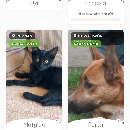
Uzi
Pchełka
0 zł
w tym miesiącu (0%)
POZNAŃ
NOWY DWÓR
MAZOWIECKI
SZUKA DOMU
SZUKA DOMU
Matylda
Pajda